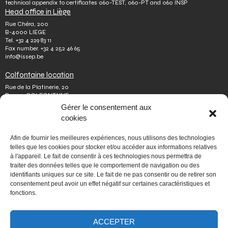
technical appendix to certificates 060-TEST, 060-PT and 060 INSP
Head office in Liège
Rue Chéra, 200
B-4000 LIEGE
Tel.
+32 4 229 83 11
Fax number.
+32 4 252 46 65
info@issep.be
Colfontaine location
Rue de la Platinerie, 20
B-7340 COLFONTAINE
Tel.
+32 65 610 813
Gérer le consentement aux
Fax number.
+32 65 610 808
cookies
colfontaine@issep.be
ISSeP
Afin de fournir les meilleures expériences, nous utilisons des technologies
telles que les cookies pour stocker et/ou accéder aux informations relatives
About us
à l'appareil. Le fait de consentir à ces technologies nous permettra de
Working with us
traiter des données telles que le comportement de navigation ou des
Doing an internship
identifiants uniques sur ce site. Le fait de ne pas consentir ou de retirer son
Ask a question
Other
consentement peut avoir un effet négatif sur certaines caractéristiques et
fonctions.
Privacy policy
Terms of use
Mediator
Accessibility
ACCEPTER