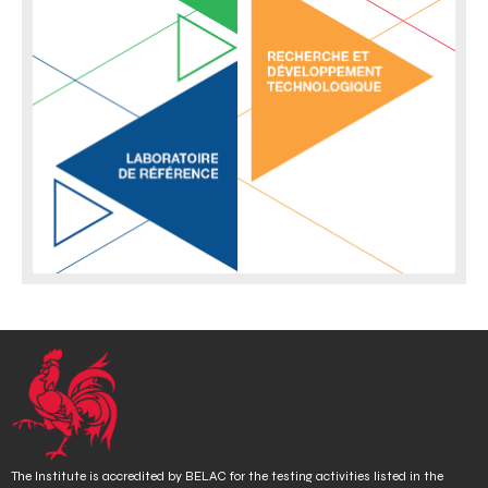
The Institute is accredited by BELAC for the testing activities listed in the