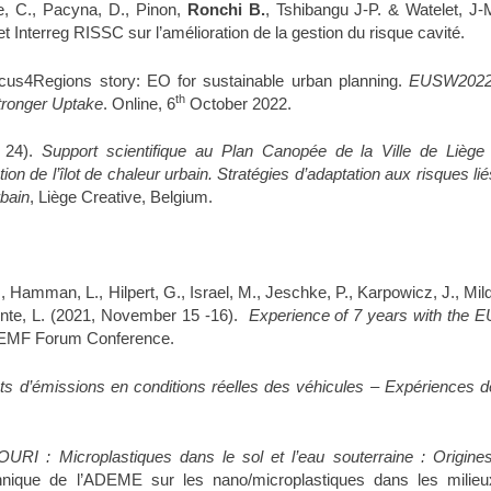
e, C., Pacyna, D., Pinon,
Ronchi B.
, Tshibangu J-P. & Watelet, J-
t Interreg RISSC sur l’amélioration de la gestion du risque cavité.
icus4Regions story: EO for sustainable urban planning.
EUSW2022
th
Stronger Uptake
. Online, 6
October 2022.
 24).
Support scientifique au Plan Canopée de la Ville de Liège 
ion de l’îlot de chaleur urbain. Stratégies d’adaptation aux risques lié
rbain
, Liège Creative, Belgium.
., Hamman, L., Hilpert, G., Israel, M., Jeschke, P., Karpowicz, J., Mild
nte, L. (2021, November 15 -16).
Experience of 7 years with the E
 EMF Forum Conference.
ts d’émissions en conditions réelles des véhicules – Expériences d
URI : Microplastiques dans le sol et l’eau souterraine : Origines
hnique de l’ADEME sur les nano/microplastiques dans les milieu