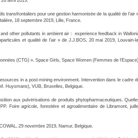
26 avril 2019.
ls transfrontaliers pour une gestion harmonisée de la qualité de l’air »
talière, 18 septembre 2019, Lille, France.
 and other pollutants in ambient air : experience feedback in Walloni
particules et qualité de l’air » de J.J.BOS, 20 mai 2019, Louvain-la
éodonnées (CTG) ». Space Girls, Space Women (Femmes de l’Espace)
sources in a post-mining environment. Intervention dans le cadre d
. M. Huysmans), VUB, Bruxelles, Belgique.
ition aux pulvérisations de produits phytopharmaceutiques. Quelle
oire agricole, forestière et agroalimentaire de Libramont, juille
COWAL, 29 novembre 2019, Namur, Belgique.