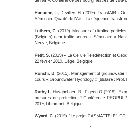
de l’air ». Conférence des bourgmestres de WAPI, 
Haouche, L.
, Devillers H. (2019). TransfAIR « Outi
Séminaire Qualité de l’Air – La séquence transfron
Luthers, C.
(2019). Measure of ultrafine particles
(Belgium) near traffic sources. Séminaire « Nano
Neuve, Belgique.
Petit, S.
(2019) « La Cellule Télédétection et G
22 février 2019, Liège, Belgique.
Ronchi, B.
(2019). Management of groundwater re
cours « Groundwater Hydrology » (titulaire : Prof
Ruthy I.,
Huyghebaert B., Pigeon O (2019). Expos
mesures de protection ? Conférence PROPULPPP. F
2019, Libramont, Belgique.
Wyard, C.
(2019). “Le projet CASMATTELE”. GT-