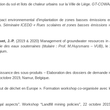
n du sol et îlots de chaleur urbains sur la Ville de Liège.
GT-COWA
pact environnemental d’implantation de zones basses émissions e
n.
Séminaire ICEDD « Rues scolaires et zones basses émissions »
vet, J.-P.
(2019 & 2020) Management of groundwater resources in 
ie des eaux souterraines (titulaire : Prof. M.Huysmans – VUB)
, le
gium.
naissance des sous-produits – Elaboration des dossiers de demande »
ctobre 2019, Namur, Belgique.
atut de déchet en Europe ». Formation workshop co-organisée avec l
egal aspects”. Workshop “Landfill mining policies”, 22 octobre 2019