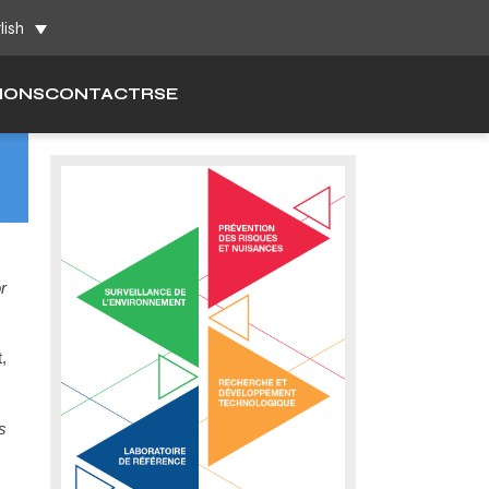
h
lish
IONS
CONTACT
RSE
r
,
s