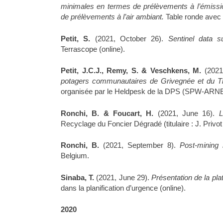
minimales en termes de prélèvements à l’émissi
de prélèvements à l’air ambiant.
Table ronde avec l
Petit, S.
(2021, October 26).
Sentinel data s
Terrascope (online).
Petit, J.C.J., Remy, S. & Veschkens, M.
(2021
potagers communautaires de Grivegnée et du Thie
organisée par le Heldpesk de la DPS (SPW-ARNE) p
Ronchi, B. & Foucart, H.
(2021, June 16).
L
Recyclage du Foncier Dégradé (titulaire : J. Privot
Ronchi, B.
(2021, September 8).
Post-mining
Belgium.
Sinaba, T.
(2021, June 29).
Présentation de la p
dans la planification d’urgence (online).
2020