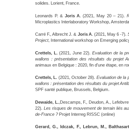
solides. Lorient, France.
Leonards P. &
Joris A
. (2021, May 20 – 21).
R
Microplastics Interlaboratory Workshop, Amsterda
Carré F., Albrecht J. &
Joris A
. (2021, May 6 -7).
Project
, International workshop on Emerging poli
Crettels, L.
(2021, June 22).
Evaluation de la pr
wallons : présentation des résultats du projet A
animaux en Belgique : 2020, fin d’une étape, en r
Crettels, L.
(2021, October 28).
Evaluation de la 
wallons : présentation des résultats du projet Anti
SPF santé publique, Brussels, Belgium.
Dewaide, L.
,Descamps, F., Deudon, A., Lefebvre,
22).
Les risques de mouvement de terrain liés aux
de-France ?
Projet Interreg RISSC (online)
Gerard, G., Idczak, F., Lebrun, M., Balthasart