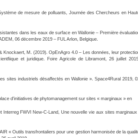
 Système de mesure de polluants, Journée des Chercheurs en Haut
ésistantes dans les eaux de surface en Wallonie – Première évaluatio
DIADEM, 06 décembre 2019 – FUL Arlon, Belgique.
P. & Knockaert, M. (2019). OpEnAgro 4.0 – Les données, leur protectio
ientfiique et juridique. Foire Agricole de Libramont, 26 juillet 2019
s sites industriels désaffectés en Wallonie ». Space4Rural 2019, 0
lace d’initiatives de phytomanagement sur sites « marginaux » en
jet Interreg FWVl New-C-Land, Une nouvelle vie aux sites marginaux 
AIR « Outils transfrontaliers pour une gestion harmonisée de la qualit