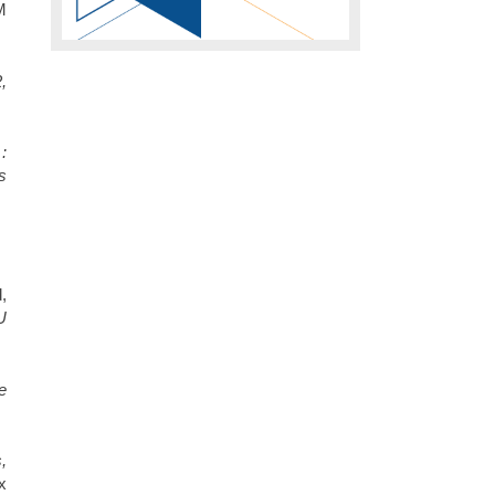
M
,
:
s
,
U
e
,
x