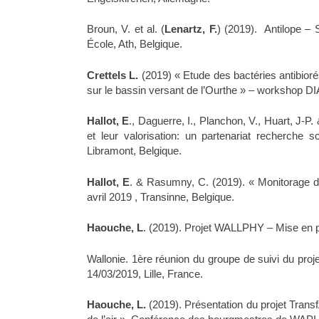
Broun, V. et al. (
Lenartz, F.
) (2019). Antilope –
École, Ath, Belgique.
Crettels L.
(2019) « Etude des bactéries antibior
sur le bassin versant de l’Ourthe » – workshop 
Hallot, E
., Daguerre, I., Planchon, V., Huart, J-
et leur valorisation: un partenariat recherche sc
Libramont, Belgique.
Hallot, E
. & Rasumny, C. (2019). « Monitorage de
avril 2019 , Transinne, Belgique.
Haouche, L
. (2019). Projet WALLPHY – Mise en p
Wallonie. 1ère réunion du groupe de suivi du pro
14/03/2019, Lille, France.
Haouche, L.
(2019). Présentation du projet Transf