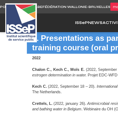
Skip
mo
PORTAIL WALLONIE.BE
FÉDÉRATION WALLONIE-BRUXELLES
to
content
ISS
e
P
NEWS
ACTIVI
3. Presentations as pa
training course (oral p
2022
Chalon C., Kech C., Moïs E.
(2022, September 
estrogen determination in water.
Projet EDC-WFD 
Kech C.
(2022, September 18 – 20).
Internation
The Netherlands.
Crettels, L.
(2022, january 26).
Antimicrobial resi
and bathing water in Belgium
. Webinaire du OH (