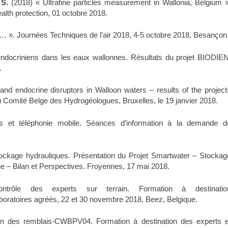
s S.
(2018) « Ultrafine particles measurement in Wallonia, Belgium »
lth protection, 01 octobre 2018.
s… ». Journées Techniques de l’air 2018, 4-5 octobre 2018, Besançon
ndocriniens dans les eaux wallonnes. Résultats du projet BIODIEN
.
nd endocrine disruptors in Walloon waters – results of the project
mité Belge des Hydrogéologues, Bruxelles, le 19 janvier 2018.
 et téléphonie mobile. Séances d’information à la demande d
tockage hydrauliques. Présentation du Projet Smartwater – Stockag
e – Bilan et Perspectives. Froyennes, 17 mai 2018.
trôle des experts sur terrain. Formation à destinatio
, 22 et 30 novembre 2018, Beez, Belgique.
ion des remblais-CWBPV04. Formation à destination des experts e