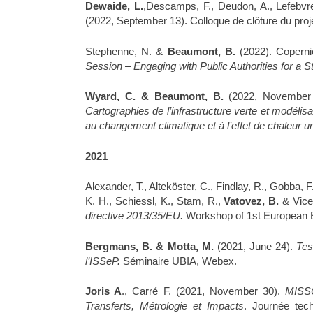
Dewaide, L.
,Descamps, F., Deudon, A., Lefebvr
(2022, September 13). Colloque de clôture du proje
Stephenne, N. &
Beaumont, B.
(2022). Copern
Session – Engaging with Public Authorities for a 
Wyard, C. & Beaumont, B.
(2022, November
Cartographies de l’infrastructure verte et modélisat
au changement climatique et à l’effet de chaleur u
2021
Alexander, T., Alteköster, C., Findlay, R., Gobba, F
K. H., Schiessl, K., Stam, R.,
Vatovez, B.
& Vice
directive 2013/35/EU.
Workshop of 1st European
Bergmans, B. & Motta, M.
(2021, June 24).
Tes
l’ISSeP.
Séminaire UBIA, Webex.
Joris A
., Carré F. (2021, November 30).
MISSO
Transferts, Métrologie et Impacts
. Journée tec