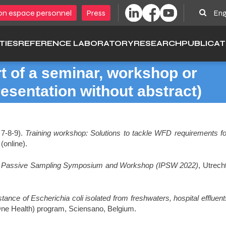
Searc
n espace personnel
Press
Eng
TIES
REFERENCE LABORATORY
RESEARCH
PUBLICAT
rt of a seminar, workshop or
resentation without abstract)
7-8-9).
Training workshop: Solutions to tackle WFD requirements fo
(online).
al Passive Sampling Symposium and Workshop (IPSW 2022)
, Utrecht
stance of Escherichia coli isolated from freshwaters, hospital effluent
One Health) program, Sciensano, Belgium.