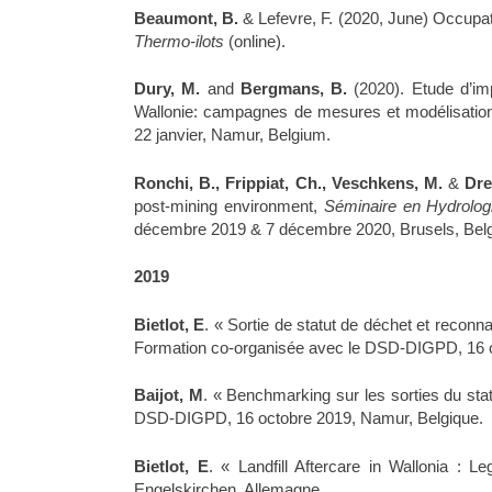
Beaumont, B.
& Lefevre, F. (2020, June) Occupatio
Thermo-ilots
(online).
Dury, M.
and
Bergmans, B.
(2020). Etude d’im
Wallonie: campagnes de mesures et modélisatio
22 janvier, Namur, Belgium.
Ronchi, B., Frippiat, Ch., Veschkens, M.
&
Dre
post-mining environment,
Séminaire en Hydrolog
décembre 2019 & 7 décembre 2020, Brusels, Bel
2019
Bietlot, E
. « Sortie de statut de déchet et recon
Formation co-organisée avec le DSD-DIGPD, 16 o
Baijot, M
. « Benchmarking sur les sorties du st
DSD-DIGPD, 16 octobre 2019, Namur, Belgique.
Bietlot, E
. « Landfill Aftercare in Wallonia : L
Engelskirchen, Allemagne.