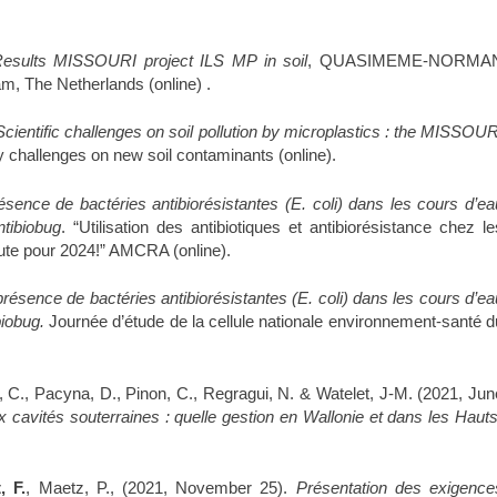
esults MISSOURI project ILS MP in soil
, QUASIMEME-NORMA
m, The Netherlands (online) .
Scientific challenges on soil pollution by microplastics : the MISSOUR
cy challenges on new soil contaminants (online).
ésence de bactéries antibiorésistantes (E. coli) dans les cours d’ea
ntibiobug
. “Utilisation des antibiotiques et antibiorésistance chez le
oute pour 2024!” AMCRA (online).
présence de bactéries antibiorésistantes (E. coli) dans les cours d’ea
biobug.
Journée d’étude de la cellule nationale environnement-santé d
 C., Pacyna, D., Pinon, C., Regragui, N. & Watelet, J-M. (2021, Jun
 cavités souterraines : quelle gestion en Wallonie et dans les Hauts
, F.
, Maetz, P., (2021, November 25).
Présentation des exigence