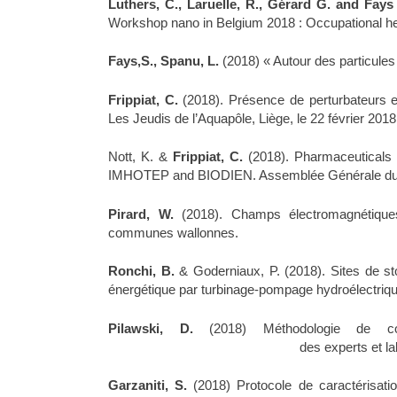
Luthers, C., Laruelle, R., Gérard G. and Fay
Workshop nano in Belgium 2018 : Occupational hea
Fays,S., Spanu, L.
(2018) « Autour des particule
Frippiat, C.
(2018). Présence de perturbateurs e
Les Jeudis de l’Aquapôle, Liège, le 22 février 2018
Nott, K. &
Frippiat, C.
(2018). Pharmaceuticals a
IMHOTEP and BIODIEN. Assemblée Générale du Co
Pirard, W.
(2018). Champs électromagnétiques
communes wallonnes.
Ronchi, B.
& Goderniaux, P. (2018). Sites de s
énergétique par turbinage-pompage hydroélectriqu
Pilawski, D.
(2018) Méthodologie de con
des experts et laboratoires agréés
Garzaniti, S.
(2018) Protocole de caractérisat