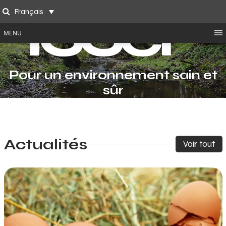
ISSeP
Skip
Français
to
Search
content
MENU
Pour un environnement sain et
sûr
Actualités
Voir tout