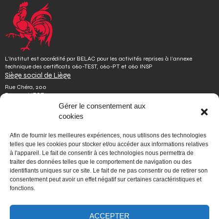
L’Institut est accrédité par BELAC pour les activités reprises à l’annexe
technique des certificats 060-TEST, 060-PT et 060 INSP
Siège social de Liège
Rue Chéra, 200
B-4000 LIEGE
Tél.
+32 4 229 83 11
Gérer le consentement aux
Fax.
+32 4 252 46 65
cookies
info@issep.be
Plan d’accès et mobilité
Afin de fournir les meilleures expériences, nous utilisons des technologies
telles que les cookies pour stocker et/ou accéder aux informations relatives
Site de Colfontaine
à l'appareil. Le fait de consentir à ces technologies nous permettra de
traiter des données telles que le comportement de navigation ou des
Rue de la Platinerie, 20
identifiants uniques sur ce site. Le fait de ne pas consentir ou de retirer son
B-7340 COLFONTAINE
consentement peut avoir un effet négatif sur certaines caractéristiques et
Tél.
+32 65 610 813
Fax.
+32 65 610 808
fonctions.
colfontaine@issep.be
ISSeP
ACCEPTER