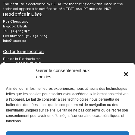
The Institute is accredited by BELAC for the testing activities listed in the
technical appendix to certificates 060-TEST, 060-PT and 060 INSP
Head office in Liège
Rue Chéra, 200
B-4000 LIEGE
Tel.
+32 4 229 83 11
Fax number.
+32 4 252 46 65
info@issep.be
Colfontaine location
Rue de la Platinerie, 20
B-7340 COLFONTAINE
Tel.
+32 65 610 813
Gérer le consentement aux
Fax number.
+32 65 610 808
cookies
colfontaine@issep.be
ISSeP
Afin de fournir les meilleures expériences, nous utilisons des technologies
telles que les cookies pour stocker et/ou accéder aux informations relatives
About us
à l'appareil. Le fait de consentir à ces technologies nous permettra de
Working with us
traiter des données telles que le comportement de navigation ou des
Doing an internship
identifiants uniques sur ce site. Le fait de ne pas consentir ou de retirer son
Ask a question
Other
consentement peut avoir un effet négatif sur certaines caractéristiques et
fonctions.
Privacy policy
Terms of use
Mediator