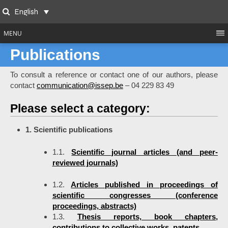
Skip
English
to
Search
content
MENU
Publications
To consult a reference or contact one of our authors, please
contact
communication@issep.be
– 04 229 83 49
Please select a category:
1. Scientific publications
1.1.
Scientific journal articles (and peer-
reviewed journals)
1.2.
Articles published in proceedings of
scientific congresses (conference
proceedings, abstracts)
1.3.
Thesis reports, book chapters,
contributions to collective works, patents