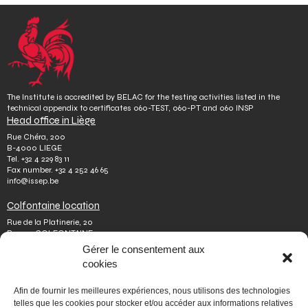
The Institute is accredited by BELAC for the testing activities listed in the
technical appendix to certificates 060-TEST, 060-PT and 060 INSP
Head office in Liège
Rue Chéra, 200
B-4000 LIEGE
Tel.
+32 4 229 83 11
Fax number.
+32 4 252 46 65
info@issep.be
Colfontaine location
Rue de la Platinerie, 20
B-7340 COLFONTAINE
Tel.
+32 65 610 813
Gérer le consentement aux
Fax number.
+32 65 610 808
cookies
colfontaine@issep.be
ISSeP
Afin de fournir les meilleures expériences, nous utilisons des technologies
telles que les cookies pour stocker et/ou accéder aux informations relatives
About us