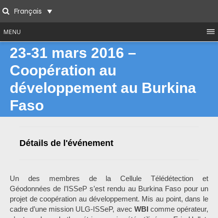
Skip
Français
to
Search
content
MENU
23-31 mars 2016 –
Coopération au
développement au Burkina
Faso
Détails de l'événement
Un des membres de la Cellule Télédétection et
Géodonnées de l’ISSeP s’est rendu au Burkina Faso pour un
projet de coopération au développement. Mis au point, dans le
cadre d’une mission ULG-ISSeP, avec
WBI
comme opérateur,