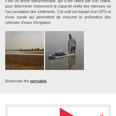
c’est un drone bathymétrique, qui a été utilisé par Eric Hallot,
pour déterminer notamment la capacité réelle des retenues ou
l’accumulation des sédiments. Cet outil est équipé d’un GPS et
d’une sonde qui permettent de mesurer la profondeur des
retenues d’eaux d’irrigation.
Bookmark the
permalink
.
P
o
s