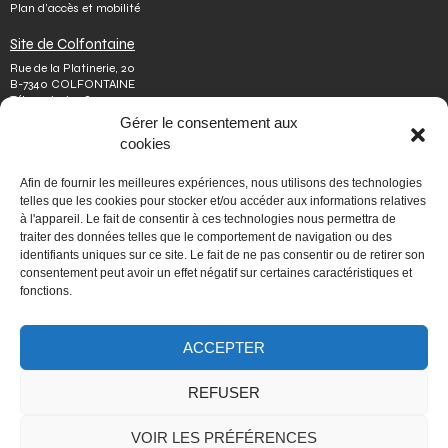
Plan d’accès et mobilité
Site de Colfontaine
Rue de la Platinerie, 20
B-7340 COLFONTAINE
Tél.
+32 65 610 813
Fax.
+32 65 610 808
Gérer le consentement aux
colfontaine@issep.be
cookies
ISSeP
Afin de fournir les meilleures expériences, nous utilisons des technologies
Qui sommes-nous
telles que les cookies pour stocker et/ou accéder aux informations relatives
Travailler chez nous
à l'appareil. Le fait de consentir à ces technologies nous permettra de
Effectuer un stage
traiter des données telles que le comportement de navigation ou des
Poser une question
identifiants uniques sur ce site. Le fait de ne pas consentir ou de retirer son
Autres
consentement peut avoir un effet négatif sur certaines caractéristiques et
Vie privée
fonctions.
Mentions légales
Médiateur
Accessibilité
ACCEPTER
Signaler une irrégularité
REFUSER
PORTAIL WALLONIE.BE
VOIR LES PRÉFÉRENCES
Fédération Wallonie-Bruxelles