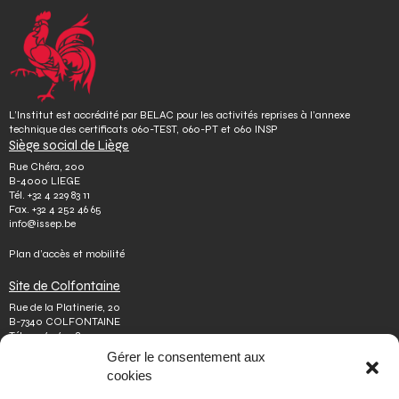
L’Institut est accrédité par BELAC pour les activités reprises à l’annexe
technique des certificats 060-TEST, 060-PT et 060 INSP
Siège social de Liège
Rue Chéra, 200
B-4000 LIEGE
Tél.
+32 4 229 83 11
Fax.
+32 4 252 46 65
info@issep.be
Plan d’accès et mobilité
Site de Colfontaine
Rue de la Platinerie, 20
B-7340 COLFONTAINE
Tél.
+32 65 610 813
Fax.
+32 65 610 808
Gérer le consentement aux
colfontaine@issep.be
cookies
ISSeP