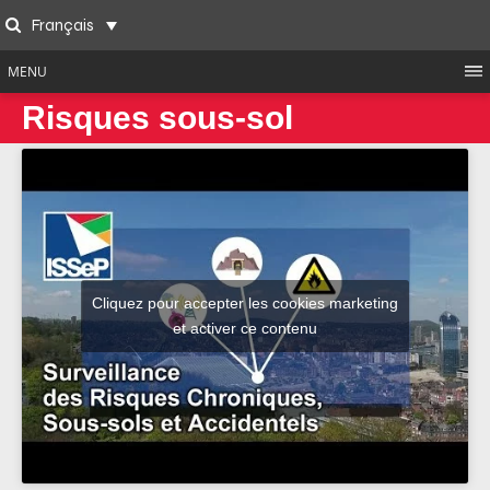
Skip
Français
to
Search
content
MENU
Risques sous-sol
Cliquez pour accepter les cookies marketing
et activer ce contenu