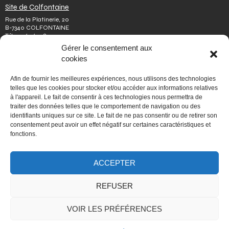
Site de Colfontaine
Rue de la Platinerie, 20
B-7340 COLFONTAINE
Tél.
+32 65 610 813
Fax.
+32 65 610 808
Gérer le consentement aux
colfontaine@issep.be
cookies
ISSeP
Afin de fournir les meilleures expériences, nous utilisons des technologies
Qui sommes-nous
telles que les cookies pour stocker et/ou accéder aux informations relatives
Travailler chez nous
à l'appareil. Le fait de consentir à ces technologies nous permettra de
Effectuer un stage
traiter des données telles que le comportement de navigation ou des
Poser une question
identifiants uniques sur ce site. Le fait de ne pas consentir ou de retirer son
Autres
consentement peut avoir un effet négatif sur certaines caractéristiques et
Vie privée
fonctions.
Mentions légales
Médiateur
Accessibilité
Signaler une irrégularité
ACCEPTER
REFUSER
PORTAIL WALLONIE.BE
VOIR LES PRÉFÉRENCES
Fédération Wallonie-Bruxelles
Mon espace personnel