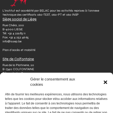
L’Institut est accrédité par BELAC pour les activités reprises à l’annexe
technique des certificats 060-TEST, 060-PT et 060 INSP
Siège social de Liège
Rue Chéra, 200
B-4000 LIEGE
Tél.
+32 4 229 83 11
Fax.
+32 4 252 46 65
info@issep.be
Plan d’accès et mobilité
Site de Colfontaine
Rue de la Platinerie, 20
B-7340 COLFONTAINE
Tél.
+32 65 610 813
Fax.
+32 65 610 808
Gérer le consentement aux
colfontaine@issep.be
cookies
ISSeP
Afin de fournir les meilleures expériences, nous utilisons des technologies
Qui sommes-nous
telles que les cookies pour stocker et/ou accéder aux informations relatives
Travailler chez nous
à l'appareil. Le fait de consentir à ces technologies nous permettra de
Effectuer un stage
traiter des données telles que le comportement de navigation ou des
Poser une question
identifiants uniques sur ce site. Le fait de ne pas consentir ou de retirer son