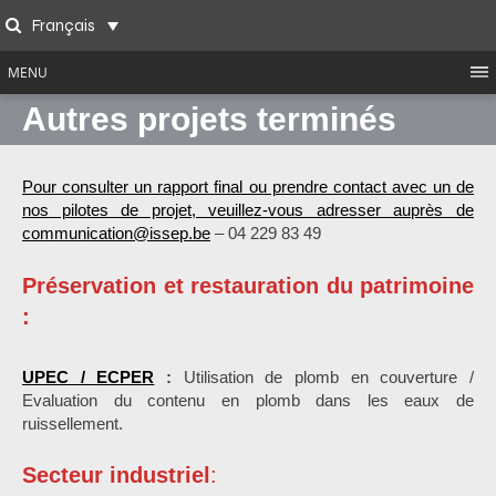
Skip
Français
to
Search
content
MENU
Autres projets terminés
Pour consulter un rapport final ou prendre contact avec un de
nos pilotes de projet, veuillez-vous adresser auprès de
communication@issep.be
– 04 229 83 49
Préservation et restauration du patrimoine
:
UPEC / ECPER
:
Utilisation de plomb en couverture /
Evaluation du contenu en plomb dans les eaux de
ruissellement.
Secteur industriel
: