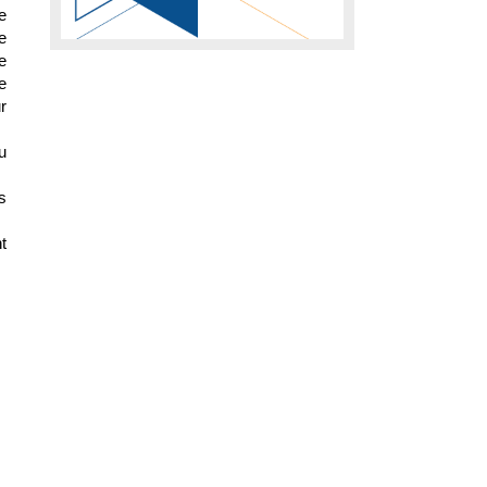
e
e
e
e
r
u
s
t