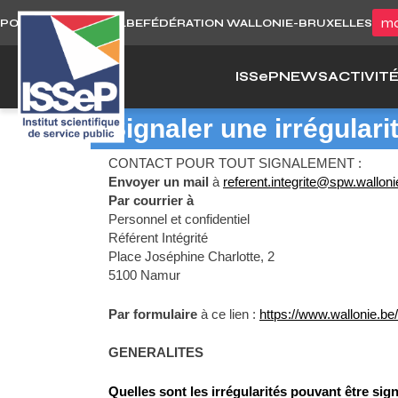
Skip
mo
PORTAIL WALLONIE.BE
FÉDÉRATION WALLONIE-BRUXELLES
to
content
ISS
e
P
NEWS
ACTIVIT
Signaler une irrégulari
CONTACT POUR TOUT SIGNALEMENT :
Envoyer un mail
à
referent.integrite@spw.walloni
Par courrier à
Personnel et confidentiel
Référent Intégrité
Place Joséphine Charlotte, 2
5100 Namur
Par formulaire
à ce lien :
https://www.wallonie.be/
GENERALITES
Quelles sont les irrégularités pouvant être sig