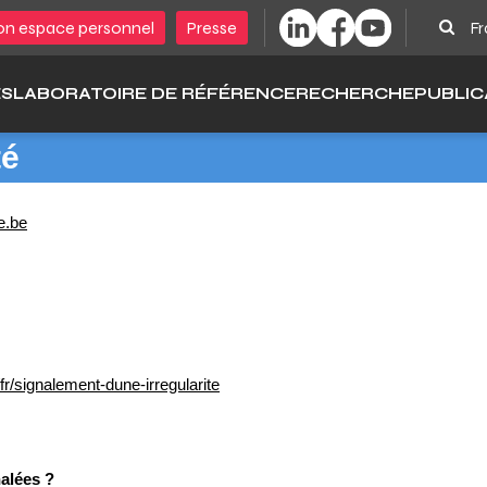
Sear
n espace personnel
Presse
Fr
ÉS
LABORATOIRE DE RÉFÉRENCE
RECHERCHE
PUBLIC
té
e.be
fr/signalement-dune-irregularite
nalées ?