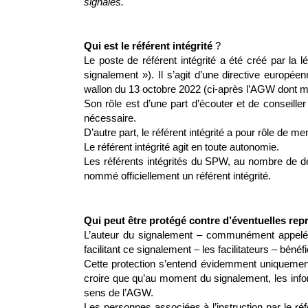
signalés.
Qui est le référent intégrité
?
Le poste de référent intégrité a été créé par la l
signalement »). Il s’agit d’une directive europé
wallon du 13 octobre 2022 (ci-après l’AGW dont m
Son rôle est d’une part d’écouter et de conseiller
nécessaire.
D’autre part, le référent intégrité a pour rôle de me
Le référent intégrité agit en toute autonomie.
Les référents intégrités du SPW, au nombre de de
nommé officiellement un référent intégrité.
Qui peut être protégé contre d’éventuelles repr
L’auteur du signalement – communément appelé l
facilitant ce signalement – les facilitateurs – bénéf
Cette protection s’entend évidemment uniquement 
croire que qu’au moment du signalement, les infor
sens de l’AGW.
Les personnes associées à l’instruction par le réf