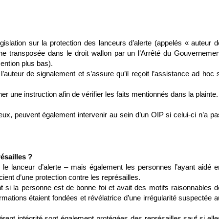
égislation sur la protection des lanceurs d’alerte (appelés « auteur d
enne transposée dans le droit wallon par un l’Arrêté du Gouvernemen
ention plus bas).
 l’auteur de signalement et s’assure qu’il reçoit l’assistance ad hoc s
ner une instruction afin de vérifier les faits mentionnés dans la plainte.
ux, peuvent également intervenir au sein d’un OIP si celui-ci n’a pa
ésailles ?
e lanceur d’alerte – mais également les personnes l’ayant aidé e
icient d’une protection contre les représailles.
si la personne est de bonne foi et avait des motifs raisonnables d
mations étaient fondées et révélatrice d’une irrégularité suspectée a
érent intégrité sont également protégées des représailles sauf si elle