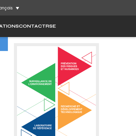
ch
ançais
ATIONS
CONTACT
RSE