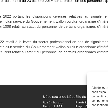
t du conseil du 23 octobre 2019 sur la protection des personnes qu
2022 portant les dispositions diverses relatives au signalemen
 sein d’un service du Gouvernement wallon ou d’un organisme d’intérê
er 1998 relatif au statut du personnel de certains organismes d’intérê
 relatif à la levée du secret professionnel en cas de signalemen
 sein d’un service du Gouvernement wallon ou d’un organisme d’intérê
er 1998 relatif au statut du personnel de certains organismes d’intérê
Afin de four
cookies pour
Siège social de Liège
Site de Colfontaine
I
consentir à 
comportement
Rue Chéra, 200
Rue de la Platinerie, 20
Q
consentir ou
B-4000 LIEGE
B-7340 COLFONTAINE
T