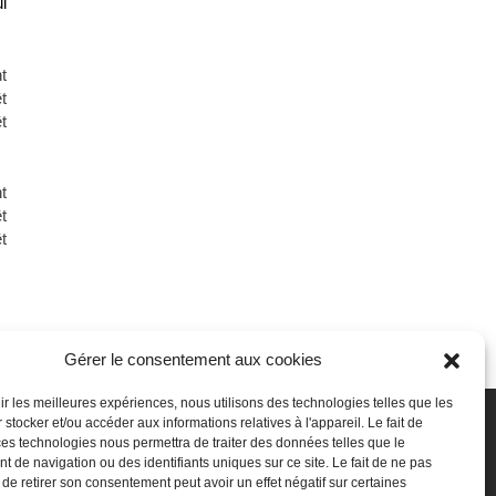
i
t
t
t
t
t
t
Gérer le consentement aux cookies
nir les meilleures expériences, nous utilisons des technologies telles que les
 stocker et/ou accéder aux informations relatives à l'appareil. Le fait de
SSeP
Autres
ces technologies nous permettra de traiter des données telles que le
 de navigation ou des identifiants uniques sur ce site. Le fait de ne pas
ui sommes-nous
Vie privée
 de retirer son consentement peut avoir un effet négatif sur certaines
ravailler chez nous
Mentions légales