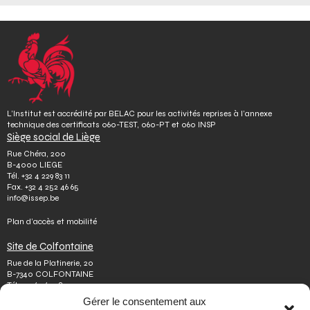
L’Institut est accrédité par BELAC pour les activités reprises à l’annexe
technique des certificats 060-TEST, 060-PT et 060 INSP
Siège social de Liège
Rue Chéra, 200
B-4000 LIEGE
Tél.
+32 4 229 83 11
Fax.
+32 4 252 46 65
info@issep.be
Plan d’accès et mobilité
Site de Colfontaine
Rue de la Platinerie, 20
B-7340 COLFONTAINE
Tél.
+32 65 610 813
Fax.
+32 65 610 808
Gérer le consentement aux
colfontaine@issep.be