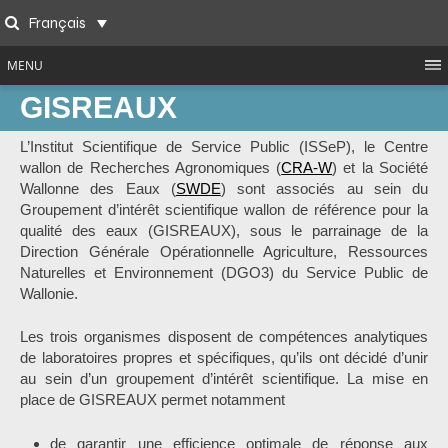
Skip
Français
to
Search
content
MENU
GISREAUX
L’Institut Scientifique de Service Public (ISSeP), le Centre
wallon de Recherches Agronomiques (
CRA-W
) et la Société
Wallonne des Eaux (
SWDE
) sont associés au sein du
Groupement d’intérêt scientifique wallon de référence pour la
qualité des eaux (GISREAUX), sous le parrainage de la
Direction Générale Opérationnelle Agriculture, Ressources
Naturelles et Environnement (DGO3) du Service Public de
Wallonie.
Les trois organismes disposent de compétences analytiques
de laboratoires propres et spécifiques, qu’ils ont décidé d’unir
au sein d’un groupement d’intérêt scientifique. La mise en
place de GISREAUX permet notamment
de garantir une efficience optimale de réponse aux