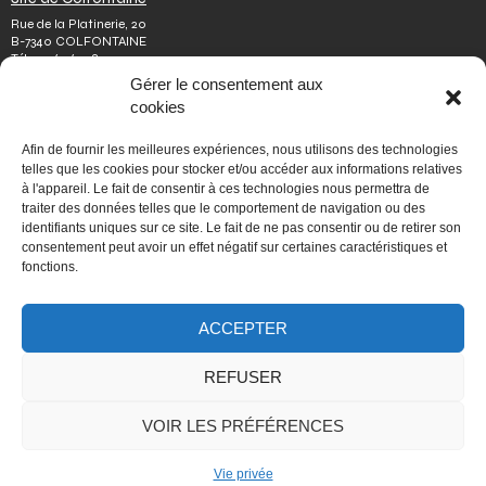
Rue de la Platinerie, 20
B-7340 COLFONTAINE
Tél.
+32 65 610 813
Fax.
+32 65 610 808
Gérer le consentement aux
colfontaine@issep.be
cookies
ISSeP
Afin de fournir les meilleures expériences, nous utilisons des technologies
Qui sommes-nous
telles que les cookies pour stocker et/ou accéder aux informations relatives
Travailler chez nous
à l'appareil. Le fait de consentir à ces technologies nous permettra de
Effectuer un stage
traiter des données telles que le comportement de navigation ou des
Poser une question
identifiants uniques sur ce site. Le fait de ne pas consentir ou de retirer son
Autres
consentement peut avoir un effet négatif sur certaines caractéristiques et
Vie privée
fonctions.
Mentions légales
Médiateur
Accessibilité
Signaler une irrégularité
ACCEPTER
REFUSER
PORTAIL WALLONIE.BE
VOIR LES PRÉFÉRENCES
Fédération Wallonie-Bruxelles
Mon espace personnel
Vie privée