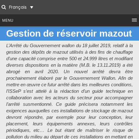
Skip
Français
to
Search
content
MENU
Gestion de réservoir mazout
L’Arrêté du Gouvernement wallon du 18 juillet 2019, relatif à la
gestion des dépôts de mazout utilisés à des fins de chauffage
d’une capacité comprise entre 500 et 24.999 litres et modifiant
diverses dispositions en la matière (M.B. le 13.11.2019) a été
abrogé en avril 2020. Un nouvel arrêté devra être
prochainement élaboré par le Gouvernement Wallon. Afin de
mettre en œuvre ce futur arrêté dans les meilleures conditions,
l’ISSeP s’est attelé à la rédaction d’un guide technique en
collaboration avec les acteurs du secteur pour accompagner
l’arrêté susmentionné. Ce guide précisera notamment les
exigences auxquelles ces installations de stockage de mazout
devront répondre, par exemple pour leur conception, leur
placement, leurs équipements annexes, leurs contrôles
périodiques, etc… Le but étant de maîtriser le risque de
pollution du milieu au départ de ces installations en mettant en