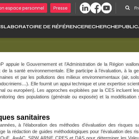
Sear
n espace personnel
Presse
Fr
ÉS
LABORATOIRE DE RÉFÉRENCE
RECHERCHE
PUBLIC
appuie le Gouvernement et l’Administration de la Région wallonne 
e la santé environnementale. Elle participe à l’évaluation, à la ge
ines et par les pollutions des milieux environnementaux (air, sol
docriniens…). Elle fournit un appui technique et une expertise scie
onal ou européen). Les approches exploitées par la CES incluent le
onitoring des populations (générale ou exposée) et la modélisation
ques sanitaires
nnées, à l’élaboration des méthodes d’évaluation des risques san
e la rédaction de guides méthodologiques pour l’évaluation des ri
QuE, AwAC, SPW ARNE CPES et DAS pour déterminer les Valeurs to