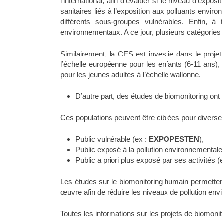
l’international, afin d’évaluer si le niveau d’expo
sanitaires liés à l’exposition aux polluants env
différents sous-groupes vulnérables. Enfin, à
environnementaux. A ce jour, plusieurs catégories
Similairement, la CES est investie dans le proje
l’échelle européenne pour les enfants (6-11 ans),
pour les jeunes adultes à l’échelle wallonne.
D’autre part, des études de biomonitoring ont
Ces populations peuvent être ciblées pour diverse
Public vulnérable (ex :
EXPOPESTEN
),
Public exposé à la pollution environnementa
Public a priori plus exposé par ses activités (
Les études sur le biomonitoring humain permettent
œuvre afin de réduire les niveaux de pollution en
Toutes les informations sur les projets de biomonit