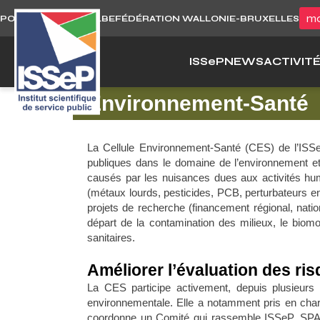
Skip
mo
PORTAIL WALLONIE.BE
FÉDÉRATION WALLONIE-BRUXELLES
to
content
ISS
e
P
NEWS
ACTIVIT
Environnement-Santé
La Cellule Environnement-Santé (CES) de l’ISSeP 
publiques dans le domaine de l’environnement et d
causés par les nuisances dues aux activités huma
(métaux lourds, pesticides, PCB, perturbateurs en
projets de recherche (financement régional, nati
départ de la contamination des milieux, le biom
sanitaires.
Améliorer l’évaluation des ris
La CES participe activement, depuis plusieurs a
environnementale. Elle a notamment pris en charg
coordonne un Comité qui rassemble ISSeP, SPA