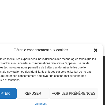
Gérer le consentement aux cookies
nir les meilleures expériences, nous utilisons des technologies telles que les
 stocker et/ou accéder aux informations relatives à l'appareil. Le fait de
SSeP
Autres
ces technologies nous permettra de traiter des données telles que le
 de navigation ou des identifiants uniques sur ce site. Le fait de ne pas
ui sommes-nous
Vie privée
 de retirer son consentement peut avoir un effet négatif sur certaines
ravailler chez nous
Mentions légales
ues et fonctions.
ffectuer un stage
Médiateur
oser une question
Accessibilité
Signaler une irrégularité
EPTER
REFUSER
VOIR LES PRÉFÉRENCES
Vie privée