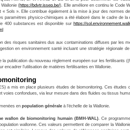
 Wallonie (
https://bdvtr.issep.be/
). Elle améliore en continu le Code 
t « Sols ». Elle contribue également à la mise à jour des normes 
es paramètres physico-chimiques a été élaboré dans le cadre de la dé
e 400 substances est disponible sur
https://sol.environnement.wal
ml
des risques sanitaires dus aux contaminations diffuses par les mé
 gestion en environnement santé incluant une stratégie régionale d
de la publication du nouveau règlement européen sur les fertilisants
cadrer l’utilisation de matières fertilisantes en Wallonie.
omonitoring
) a mis en place plusieurs études de biomonitoring. Ces études ont
et voies confondues, via leur mesure dans des fluides ou tissus humai
t menées en
population générale
à l’échelle de la Wallonie.
e wallon de biomonitoring humain (BMH-WAL)
. Ce programme 
 population wallonne. Ces valeurs permettent de comparer la Wallo