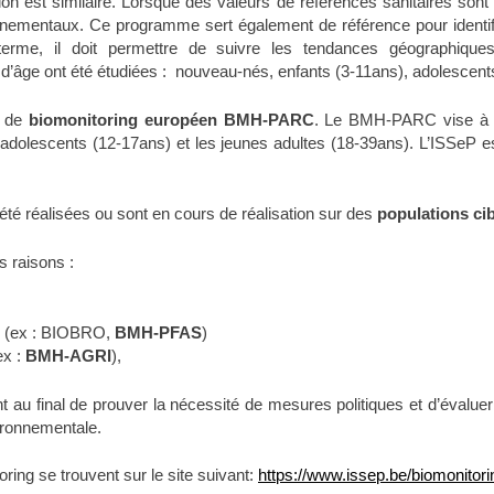
sition est similaire. Lorsque des valeurs de références sanitaires sont
ironnementaux. Ce programme sert également de référence pour identif
 terme, il doit permettre de suivre les tendances géographiques
 d’âge ont été étudiées : nouveau-nés, enfants (3-11ans), adolescent
t de
biomonitoring européen BMH-PARC
. Le BMH-PARC vise à l
 adolescents (12-17ans) et les jeunes adultes (18-39ans). L’ISSeP es
 été réalisées ou sont en cours de réalisation sur des
populations ci
s raisons :
le (ex : BIOBRO,
BMH-PFAS
)
ex :
BMH-AGRI
),
 au final de prouver la nécessité de mesures politiques et d’évalue
vironnementale.
oring se trouvent sur le site suivant:
https://www.issep.be/biomonitori