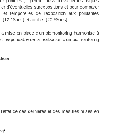
 disponibles ; il permet aussi d’évaluer les risques
ier d’éventuelles surexpositions et pour comparer
 et temporelles de l’exposition aux polluantes
s (12-19ans) et adultes (20-59ans).
a mise en place d’un biomonitoring harmonisé à
t responsable de la réalisation d’un biomonitoring
blées
.
r l’effet de ces dernières et des mesures mises en
ng/
..