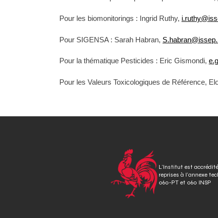
Pour les biomonitorings : Ingrid Ruthy,
i.ruthy@is
Pour SIGENSA : Sarah Habran,
S.habran@issep.
Pour la thématique Pesticides : Eric Gismondi,
e.
Pour les Valeurs Toxicologiques de Référence, El
L’Institut est accrédit
reprises à l’annexe te
060-PT et 060 INSP