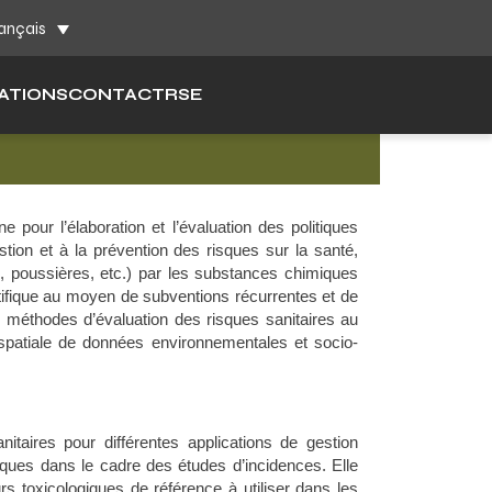
ch
ançais
ATIONS
CONTACT
RSE
pour l’élaboration et l’évaluation des politiques
stion et à la prévention des risques sur la santé,
s, poussières, etc.) par les substances chimiques
ntifique au moyen de subventions récurrentes et de
s méthodes d’évaluation des risques sanitaires au
 spatiale de données environnementales et socio-
itaires pour différentes applications de gestion
sques dans le cadre des études d’incidences. Elle
xicologiques de référence à utiliser dans les