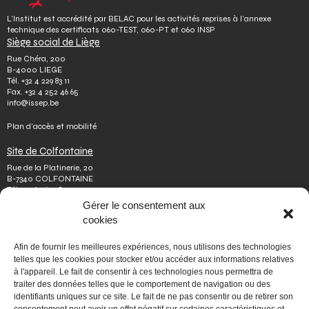
L’Institut est accrédité par BELAC pour les activités reprises à l’annexe
technique des certificats 060-TEST, 060-PT et 060 INSP
Siège social de Liège
Rue Chéra, 200
B-4000 LIEGE
Tél.
+32 4 229 83 11
Fax.
+32 4 252 46 65
info@issep.be
Plan d’accès et mobilité
Site de Colfontaine
Rue de la Platinerie, 20
B-7340 COLFONTAINE
Tél.
+32 65 610 813
Fax.
+32 65 610 808
Gérer le consentement aux
colfontaine@issep.be
cookies
ISSeP
Afin de fournir les meilleures expériences, nous utilisons des technologies
Qui sommes-nous
telles que les cookies pour stocker et/ou accéder aux informations relatives
Travailler chez nous
à l'appareil. Le fait de consentir à ces technologies nous permettra de
Effectuer un stage
traiter des données telles que le comportement de navigation ou des
Poser une question
identifiants uniques sur ce site. Le fait de ne pas consentir ou de retirer son
Autres