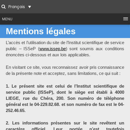
Skip
Français
to
Search
content
MENU
Mentions légales
L’accès et l’utilisation du site de l’Institut scientifique de service
public – ISSeP (
www.issep.be
) sont soumis aux conditions
énoncées ci-dessous et aux lois applicables.
En visitant ce site, vous reconnaissez avoir pris connaissance
de la présente note et acceptez, sans limitations, ce qui suit :
1. Le présent site est celui de l’Institut scientifique de
service public (ISSeP), dont le siège est établi à 4000
LIEGE, rue du Chéra, 200. Son numéro de téléphone
général est le 04-229.82.68. et son numéro de fax est le 04-
252.46.65.
2. Les informations présentes sur le site revêtent un
caractère officiel. Leur portée n’est toutefois