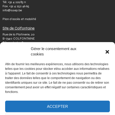
Tél.
+32 4 229 83 11
Fax.
+32 4 252 46 65
info@issep.be
Plan d’accès et mobilité
Site de Colfontaine
Rue de la Platinerie, 20
B-7340 COLFONTAINE
Tél.
+32 65 610 813
Fax.
+32 65 610 808
Gérer le consentement aux
colfontaine@issep.be
cookies
ISSeP
Afin de fournir les meilleures expériences, nous utilisons des technologies
Qui sommes-nous
telles que les cookies pour stocker et/ou accéder aux informations relatives
Travailler chez nous
à l'appareil. Le fait de consentir à ces technologies nous permettra de
Effectuer un stage
traiter des données telles que le comportement de navigation ou des
Poser une question
identifiants uniques sur ce site. Le fait de ne pas consentir ou de retirer son
Autres
consentement peut avoir un effet négatif sur certaines caractéristiques et
Vie privée
fonctions.
Mentions légales
Médiateur
Accessibilité
Signaler une irrégularité
ACCEPTER