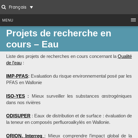
Skip
Français
to
Search
content
MENU
Projets de recherche en
cours – Eau
Liste des projets de recherches en cours concernant la
Qualité
de l’eau
:
IMP-PFAS
:
Evaluation du risque environnemental posé par les
PFAS en Wallonie
ISO-YES
:
Mieux surveiller les substances œstrogéniques
dans nos rivières
ODISUPER
: Eaux de distribution et de surface : évaluation de
la teneur en composés perfluoroalkylés en Wallonie.
ORION, Interreg
: Mieux comprendre l’impact global de la