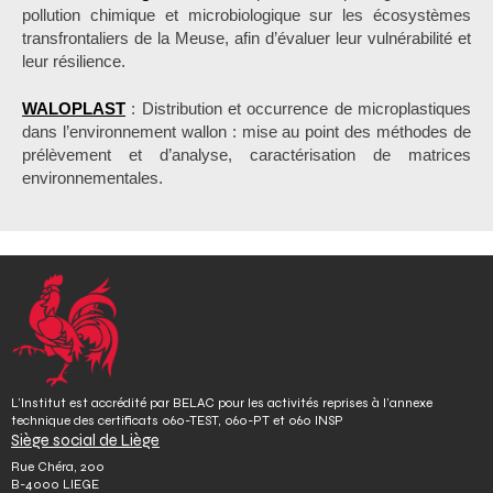
pollution chimique et microbiologique sur les écosystèmes
transfrontaliers de la Meuse, afin d’évaluer leur vulnérabilité et
leur résilience.
WALOPLAS
T
: Distribution et occurrence de microplastiques
dans l’environnement wallon : mise au point des méthodes de
prélèvement et d’analyse, caractérisation de matrices
environnementales.
L’Institut est accrédité par BELAC pour les activités reprises à l’annexe
technique des certificats 060-TEST, 060-PT et 060 INSP
Siège social de Liège
Rue Chéra, 200
B-4000 LIEGE