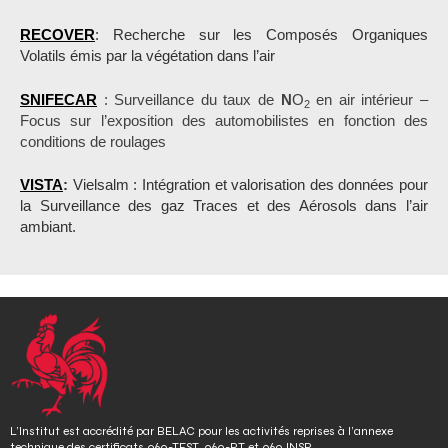
RECOVER
: Recherche sur les Composés Organiques
Volatils émis par la végétation dans l’air
SNIFECAR
: Surveillance du taux de
N
O
en air intérieur –
2
Focus sur l’exposition des automobilistes en fonction des
conditions de roulages
VISTA
:
Vielsalm : Intégration et valorisation des données pour
la Surveillance des gaz Traces et des Aérosols dans l’air
ambiant.
L’Institut est accrédité par BELAC pour les activités reprises à l’annexe
technique des certificats 060-TEST, 060-PT et 060 INSP