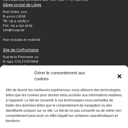
Siège social de Liège
Rue Chéra, 200
B-4000 LIEGE
Tél.
+32 4 229 83 11
Fax.
+32 4 252 46 65
info@issep.be
Plan d’accès et mobilité
Site de Colfontaine
Rue de la Platinerie, 20
B-7340 COLFONTAINE
Tél.
+32 65 610 813
Fax.
+32 65 610 808
Gérer le consentement aux
colfontaine@issep.be
cookies
ISSeP
Afin de fournir les meilleures expériences, nous utilisons des technologies
Qui sommes-nous
telles que les cookies pour stocker et/ou accéder aux informations relatives
Travailler chez nous
à l'appareil. Le fait de consentir à ces technologies nous permettra de
Effectuer un stage
traiter des données telles que le comportement de navigation ou des
Poser une question
identifiants uniques sur ce site. Le fait de ne pas consentir ou de retirer son
Autres
consentement peut avoir un effet négatif sur certaines caractéristiques et
Vie privée
fonctions.
Mentions légales
Médiateur