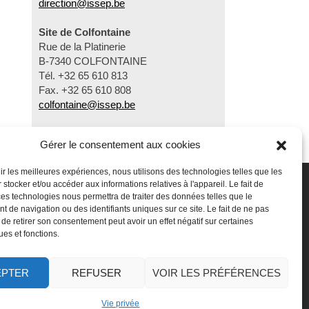
direction@issep.be
Site de Colfontaine
Rue de la Platinerie
B-7340 COLFONTAINE
Tél. +32 65 610 813
Fax. +32 65 610 808
colfontaine@issep.be
Gérer le consentement aux cookies
nir les meilleures expériences, nous utilisons des technologies telles que les
 stocker et/ou accéder aux informations relatives à l'appareil. Le fait de
SSeP
Autres
ces technologies nous permettra de traiter des données telles que le
 de navigation ou des identifiants uniques sur ce site. Le fait de ne pas
ui sommes-nous
Vie privée
 de retirer son consentement peut avoir un effet négatif sur certaines
ravailler chez nous
Mentions légales
ues et fonctions.
ffectuer un stage
Médiateur
oser une question
Accessibilité
Signaler une irrégularité
EPTER
REFUSER
VOIR LES PRÉFÉRENCES
Vie privée