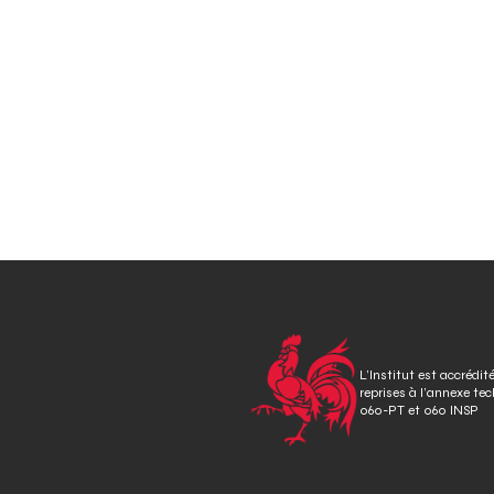
L’Institut est accrédit
reprises à l’annexe te
060-PT et 060 INSP