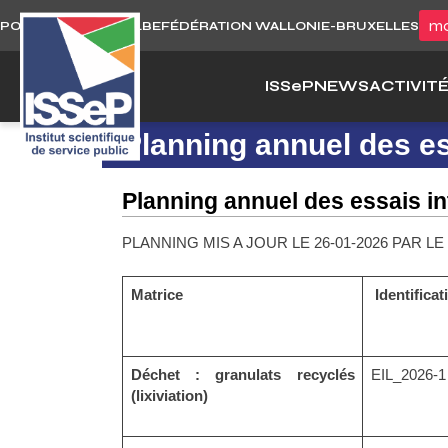
Skip
mo
PORTAIL WALLONIE.BE
FÉDÉRATION WALLONIE-BRUXELLES
to
content
ISS
e
P
NEWS
ACTIVIT
Planning annuel des es
Planning annuel des essais in
PLANNING MIS A JOUR LE 26-01-2026 PAR 
Matrice
Identificat
Déchet : granulats recyclés
EIL_2026-1
(lixiviation)