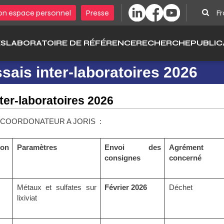
Sear
n espace personnel
Presse
Fr
ÉS
LABORATOIRE DE RÉFÉRENCE
RECHERCHE
PUBLIC
sais inter-laboratoires 2026
ter-laboratoires 2026
LE COORDONATEUR A JORIS :
ion
Paramètres
Envoi des
Agrément
consignes
concerné
Métaux et sulfates sur
Février 2026
Déchet
lixiviat