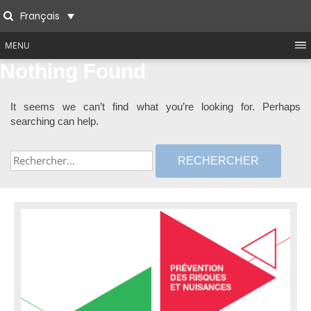
Skip
Français
to
Search
content
MENU
Nothing Found
It seems we can’t find what you’re looking for. Perhaps
searching can help.
Rechercher :