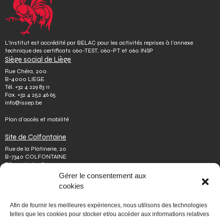
L’Institut est accrédité par BELAC pour les activités reprises à l’annexe
technique des certificats 060-TEST, 060-PT et 060 INSP
Siège social de Liège
Rue Chéra, 200
B-4000 LIEGE
Tél.
+32 4 229 83 11
Fax.
+32 4 252 46 65
info@issep.be
Plan d’accès et mobilité
Site de Colfontaine
Rue de la Platinerie, 20
B-7340 COLFONTAINE
Tél.
+32 65 610 813
Fax.
+32 65 610 808
Gérer le consentement aux
colfontaine@issep.be
cookies
ISSeP
Afin de fournir les meilleures expériences, nous utilisons des technologies
Qui sommes-nous
telles que les cookies pour stocker et/ou accéder aux informations relatives
Travailler chez nous