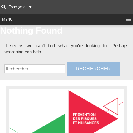
Skip
Français
to
Search
content
MENU
Nothing Found
It seems we can’t find what you’re looking for. Perhaps
searching can help.
Rechercher :