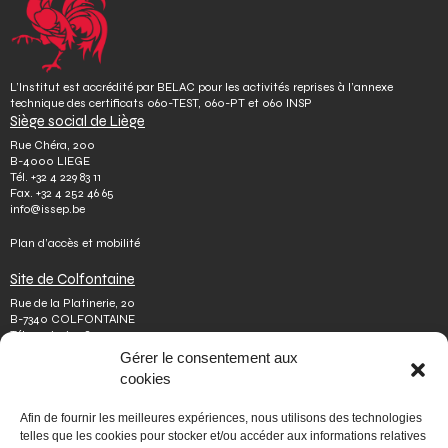
L’Institut est accrédité par BELAC pour les activités reprises à l’annexe
technique des certificats 060-TEST, 060-PT et 060 INSP
Siège social de Liège
Rue Chéra, 200
B-4000 LIEGE
Tél.
+32 4 229 83 11
Fax.
+32 4 252 46 65
info@issep.be
Plan d’accès et mobilité
Site de Colfontaine
Rue de la Platinerie, 20
B-7340 COLFONTAINE
Tél.
+32 65 610 813
Fax.
+32 65 610 808
Gérer le consentement aux
colfontaine@issep.be
cookies
ISSeP
Afin de fournir les meilleures expériences, nous utilisons des technologies
Qui sommes-nous
telles que les cookies pour stocker et/ou accéder aux informations relatives
Travailler chez nous