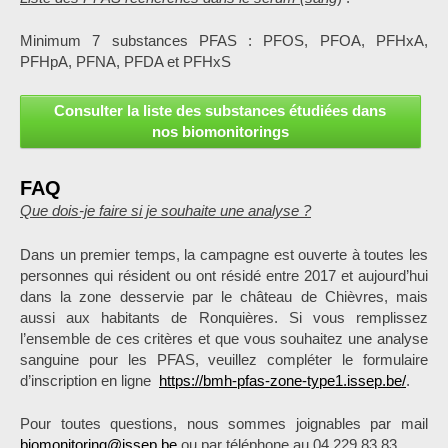
Minimum 7 substances PFAS : PFOS, PFOA, PFHxA,
PFHpA, PFNA, PFDA et PFHxS
Consulter la liste des substances étudiées dans
nos biomonitorings
FAQ
Que dois-je faire si je souhaite une analyse ?
Dans un premier temps, la campagne est ouverte à toutes les
personnes qui résident ou ont résidé entre 2017 et aujourd’hui
dans la zone desservie par le château de Chièvres, mais
aussi aux habitants de Ronquières. Si vous remplissez
l’ensemble de ces critères et que vous souhaitez une analyse
sanguine pour les PFAS, veuillez compléter le formulaire
d’inscription en ligne
https://bmh-pfas-zone-type1.issep.be/
.
Pour toutes questions, nous sommes joignables par mail
biomonitoring@issep.be
ou par téléphone au 04 229 83 83 .