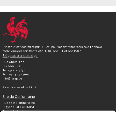
L’Institut est accrédité par BELAC pour les activités reprises à l’annexe
technique des certificats 060-TEST, 060-PT et 060 INSP
Siège social de Liège
Rue Chéra, 200
B-4000 LIEGE
Tél.
+32 4 229 83 11
Fax.
+32 4 252 46 65
info@issep.be
Plan d’accès et mobilité
Site de Colfontaine
Rue de la Platinerie, 20
B-7340 COLFONTAINE
Tél.
+32 65 610 813
Fax.
+32 65 610 808