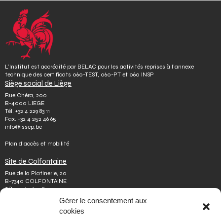
L’Institut est accrédité par BELAC pour les activités reprises à l’annexe
technique des certificats 060-TEST, 060-PT et 060 INSP
Siège social de Liège
Rue Chéra, 200
B-4000 LIEGE
Tél.
+32 4 229 83 11
Fax.
+32 4 252 46 65
info@issep.be
Plan d’accès et mobilité
Site de Colfontaine
Rue de la Platinerie, 20
B-7340 COLFONTAINE
Tél.
+32 65 610 813
Fax.
+32 65 610 808
Gérer le consentement aux
colfontaine@issep.be
cookies