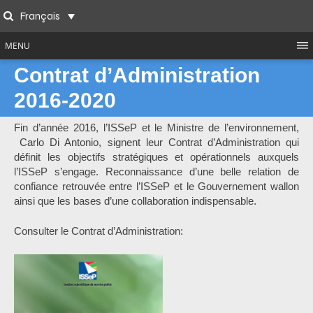
Skip
Français
to
Search
content
MENU
Contrat d’Administration
2016-2020
Fin d’année 2016, l’ISSeP et le Ministre de l’environnement,
Carlo Di Antonio, signent leur Contrat d’Administration qui
définit les objectifs stratégiques et opérationnels auxquels
l’ISSeP s’engage. Reconnaissance d’une belle relation de
confiance retrouvée entre l’ISSeP et le Gouvernement wallon
ainsi que les bases d’une collaboration indispensable.
Consulter le Contrat d’Administration: