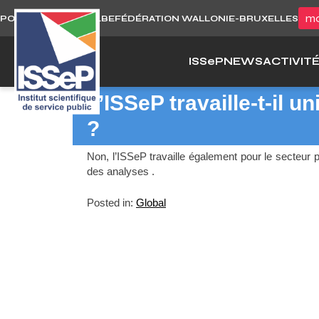
Skip
mo
PORTAIL WALLONIE.BE
FÉDÉRATION WALLONIE-BRUXELLES
to
content
ISS
e
P
NEWS
ACTIVIT
L’ISSeP travaille-t-il 
?
Non, l’ISSeP travaille également pour le secteur p
des analyses .
Posted in:
Global