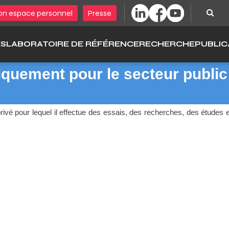
Sear
n espace personnel
Presse
ÉS
LABORATOIRE DE RÉFÉRENCE
RECHERCHE
PUBLIC
uniquement pour le secteur public
rivé pour lequel il effectue des essais, des recherches, des études e