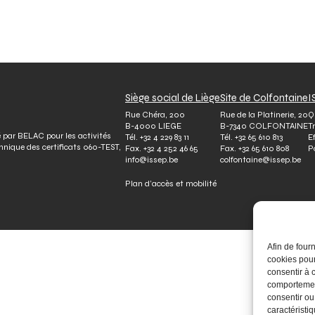
Siège social de Liège
Site de Colfontaine
I
Rue Chéra, 200
Rue de la Platinerie, 20
Q
B-4000 LIEGE
B-7340 COLFONTAINE
T
é par BELAC pour les activités
Tél.
+32 4 229 83 11
Tél.
+32 65 610 813
E
chnique des certificats 060-TEST,
Fax.
+32 4 252 46 65
Fax.
+32 65 610 808
P
info@issep.be
colfontaine@issep.be
Plan d’accès et mobilité
Afin de four
cookies pour
consentir à 
comportement
consentir ou
caractéristiq