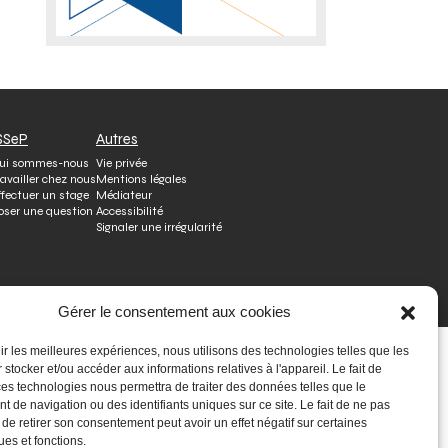
SSeP
Autres
ui sommes-nous
Vie privée
ravailler chez nous
Mentions légales
ffectuer un stage
Médiateur
oser une question
Accessibilité
Signaler une irrégularité
Gérer le consentement aux cookies
nir les meilleures expériences, nous utilisons des technologies telles que les
 stocker et/ou accéder aux informations relatives à l'appareil. Le fait de
ces technologies nous permettra de traiter des données telles que le
 de navigation ou des identifiants uniques sur ce site. Le fait de ne pas
 de retirer son consentement peut avoir un effet négatif sur certaines
ues et fonctions.