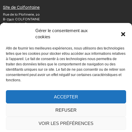
Site de Colfontaine
Rue de la Platinerie, 20
B-7340 COLFONTAINE
Tél.
+32 65 610 813
Fax.
+32 65 610 808
Gérer le consentement aux
colfontaine@issep.be
cookies
ISSeP
Afin de fournir les meilleures expériences, nous utilisons des technologies
Qui sommes-nous
telles que les cookies pour stocker et/ou accéder aux informations relatives
Travailler chez nous
à l'appareil. Le fait de consentir à ces technologies nous permettra de
Effectuer un stage
traiter des données telles que le comportement de navigation ou des
Poser une question
identifiants uniques sur ce site. Le fait de ne pas consentir ou de retirer son
Autres
consentement peut avoir un effet négatif sur certaines caractéristiques et
Vie privée
fonctions.
Mentions légales
Médiateur
Accessibilité
ACCEPTER
Signaler une irrégularité
REFUSER
PORTAIL WALLONIE.BE
VOIR LES PRÉFÉRENCES
Fédération Wallonie-Bruxelles