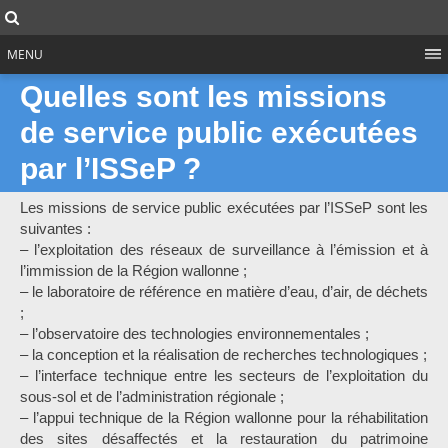
Skip
Search
to
content
MENU
Quelles sont les missions
de service public exécutées
par l’ISSeP ?
Les missions de service public exécutées par l’ISSeP sont les
suivantes :
– l’exploitation des réseaux de surveillance à l’émission et à
l’immission de la Région wallonne ;
– le laboratoire de référence en matière d’eau, d’air, de déchets
;
– l’observatoire des technologies environnementales ;
– la conception et la réalisation de recherches technologiques ;
– l’interface technique entre les secteurs de l’exploitation du
sous-sol et de l’administration régionale ;
– l’appui technique de la Région wallonne pour la réhabilitation
des sites désaffectés et la restauration du patrimoine