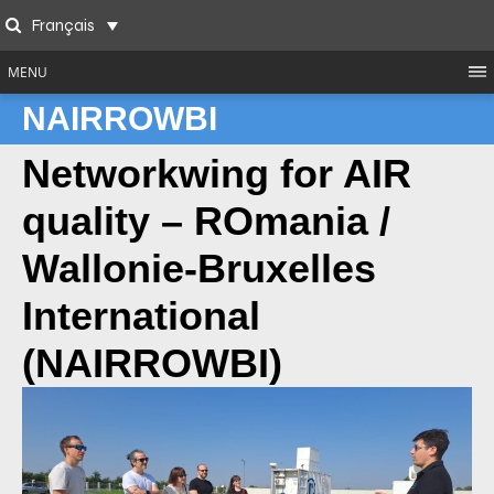
Skip
Français
to
Search
content
MENU
NAIRROWBI
Networkwing for AIR
quality – ROmania /
Wallonie-Bruxelles
International
(NAIRROWBI)