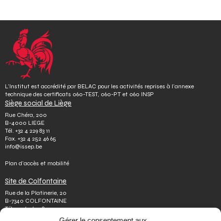
L’Institut est accrédité par BELAC pour les activités reprises à l’annexe
technique des certificats 060-TEST, 060-PT et 060 INSP
Siège social de Liège
Rue Chéra, 200
B-4000 LIEGE
Tél.
+32 4 229 83 11
Fax.
+32 4 252 46 65
info@issep.be
Plan d’accès et mobilité
Site de Colfontaine
Rue de la Platinerie, 20
B-7340 COLFONTAINE
Tél.
+32 65 610 813
Fax.
+32 65 610 808
Gérer le consentement aux