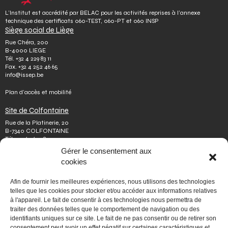
L’Institut est accrédité par BELAC pour les activités reprises à l’annexe
technique des certificats 060-TEST, 060-PT et 060 INSP
Siège social de Liège
Rue Chéra, 200
B-4000 LIEGE
Tél.
+32 4 229 83 11
Fax.
+32 4 252 46 65
info@issep.be
Plan d’accès et mobilité
Site de Colfontaine
Rue de la Platinerie, 20
B-7340 COLFONTAINE
Tél.
+32 65 610 813
Fax.
+32 65 610 808
Gérer le consentement aux
colfontaine@issep.be
cookies
ISSeP
Afin de fournir les meilleures expériences, nous utilisons des technologies
Qui sommes-nous
telles que les cookies pour stocker et/ou accéder aux informations relatives
Travailler chez nous
à l'appareil. Le fait de consentir à ces technologies nous permettra de
Effectuer un stage
traiter des données telles que le comportement de navigation ou des
Poser une question
identifiants uniques sur ce site. Le fait de ne pas consentir ou de retirer son
Autres
consentement peut avoir un effet négatif sur certaines caractéristiques et