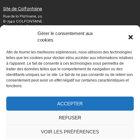
Site de Colfontaine
Rue de la Platinerie, 20
B-7340 COLFONTAINE
Tél.
+32 65 610 813
Fax.
+32 65 610 808
Gérer le consentement aux
colfontaine@issep.be
cookies
ISSeP
Afin de fournir les meilleures expériences, nous utilisons des technologies
Qui sommes-nous
telles que les cookies pour stocker et/ou accéder aux informations relatives
Travailler chez nous
à l'appareil. Le fait de consentir à ces technologies nous permettra de
Effectuer un stage
traiter des données telles que le comportement de navigation ou des
Poser une question
identifiants uniques sur ce site. Le fait de ne pas consentir ou de retirer son
Autres
consentement peut avoir un effet négatif sur certaines caractéristiques et
Vie privée
fonctions.
Mentions légales
Médiateur
Accessibilité
ACCEPTER
Signaler une irrégularité
REFUSER
PORTAIL WALLONIE.BE
VOIR LES PRÉFÉRENCES
Fédération Wallonie-Bruxelles