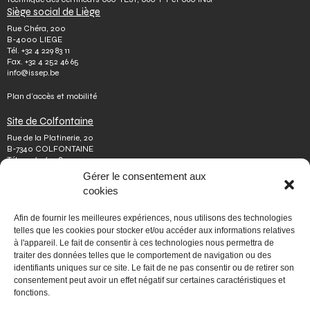
Siège social de Liège
Rue Chéra, 200
B-4000 LIEGE
Tél.
+32 4 229 83 11
Fax.
+32 4 252 46 65
info@issep.be
Plan d’accès et mobilité
Site de Colfontaine
Rue de la Platinerie, 20
B-7340 COLFONTAINE
Tél.
+32 65 610 813
Fax.
+32 65 610 808
Gérer le consentement aux
colfontaine@issep.be
cookies
ISSeP
Afin de fournir les meilleures expériences, nous utilisons des technologies
Qui sommes-nous
telles que les cookies pour stocker et/ou accéder aux informations relatives
Travailler chez nous
à l'appareil. Le fait de consentir à ces technologies nous permettra de
Effectuer un stage
traiter des données telles que le comportement de navigation ou des
Poser une question
identifiants uniques sur ce site. Le fait de ne pas consentir ou de retirer son
Autres
consentement peut avoir un effet négatif sur certaines caractéristiques et
Vie privée
fonctions.
Mentions légales
Médiateur