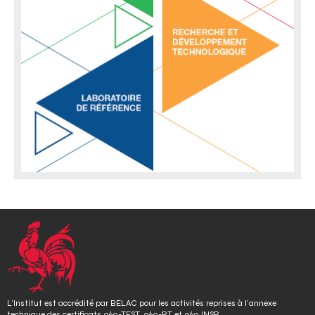
L’Institut est accrédité par BELAC pour les activités reprises à l’annexe
technique des certificats 060-TEST, 060-PT et 060 INSP