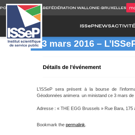
Skip
mo
PORTAIL WALLONIE.BE
FÉDÉRATION WALLONIE-BRUXELLES
to
content
ISS
e
P
NEWS
ACTIVIT
03 mars 2016 – L’ISSe
Détails de l'événement
L’ISSeP sera présent à la bourse de l’inform
Géodonnées animera un ministand ce 3 mars de 
Adresse : « THE EGG Brussels » Rue Bara, 175 à
Bookmark the
permalink
.