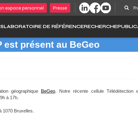
Sear
n espace personnel
Presse
Fr
ÉS
LABORATOIRE DE RÉFÉRENCE
RECHERCHE
PUBLIC
P est présent au BeGeo
ation géographique
BeGeo
. Notre récente cellule Télédétection e
9h à 17h.
 1070 Bruxelles.