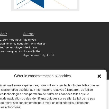
SSeP
Autres
ui sommes-nous
Vie privée
ravailler chez nous
Mentions légales
ffectuer un stage
Médiateur
oser une question
Accessibilité
Signaler une irrégularité
Gérer le consentement aux cookies
nir les meilleures expériences, nous utilisons des technologies telles que les
 stocker et/ou accéder aux informations relatives à l'appareil. Le fait de
ces technologies nous permettra de traiter des données telles que le
 de navigation ou des identifiants uniques sur ce site. Le fait de ne pas
 de retirer son consentement peut avoir un effet négatif sur certaines
ues et fonctions.