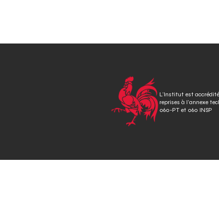
P
o
s
t
n
L’Institut est accrédit
a
reprises à l’annexe te
060-PT et 060 INSP
v
i
g
a
t
i