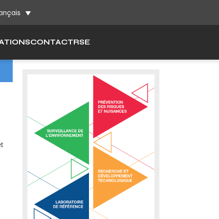
ch
ançais
ATIONS
CONTACT
RSE
t