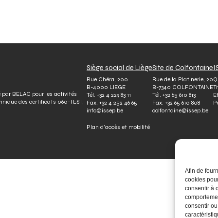
Siège social de Liège
Site de Colfontaine
I
Rue Chéra, 200
Rue de la Platinerie, 20
Q
B-4000 LIEGE
B-7340 COLFONTAINE
T
é par BELAC pour les activités
Tél.
+32 4 229 83 11
Tél.
+32 65 610 813
E
chnique des certificats 060-TEST,
Fax.
+32 4 252 46 65
Fax.
+32 65 610 808
P
info@issep.be
colfontaine@issep.be
Plan d’accès et mobilité
Afin de four
cookies pour
consentir à 
comportement
consentir ou
caractéristiq