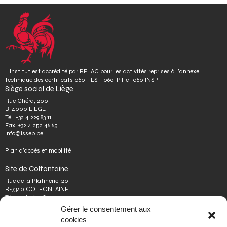
L’Institut est accrédité par BELAC pour les activités reprises à l’annexe
technique des certificats 060-TEST, 060-PT et 060 INSP
Siège social de Liège
Rue Chéra, 200
B-4000 LIEGE
Tél.
+32 4 229 83 11
Fax.
+32 4 252 46 65
info@issep.be
Plan d’accès et mobilité
Site de Colfontaine
Rue de la Platinerie, 20
B-7340 COLFONTAINE
Tél.
+32 65 610 813
Fax.
+32 65 610 808
Gérer le consentement aux
colfontaine@issep.be
cookies