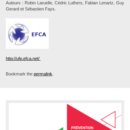
Auteurs : Robin Laruelle, Cédric Luthers, Fabian Lenartz, Guy
Gerard et Sébastien Fays.
http://ufp.efca.net/
Bookmark the
permalink
.
P
o
s
t