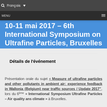
Skip
Français
to
Search
content
MENU
10-11 mai 2017 – 6th
International Symposium on
Ultrafine Particles, Bruxelles
Détails de l'événement
Présentation orale du sujet
«
Measure of ultrafine particles
and other pollutants in ambient air: experience feedback
in Wallonia (Belgium) near traffic sources / Update 2017”
,
ème
lors du 6
« International Symposium Ultrafine Particles
– Air quality ans climate »
à Bruxelles.