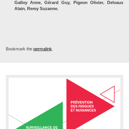
Galloy Anne, Gérard Guy, Pigeon Olivier, Delvaux
Alain, Remy Suzanne.
Bookmark the
permalink
.
P
o
s
t
n
a
v