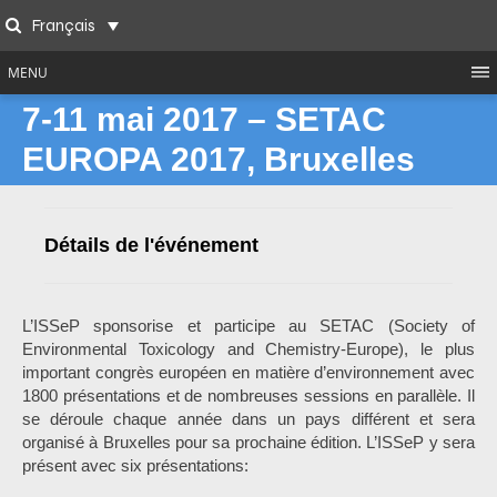
Skip
Français
to
Search
content
MENU
7-11 mai 2017 – SETAC
EUROPA 2017, Bruxelles
Détails de l'événement
L’ISSeP sponsorise et participe au SETAC (Society of
Environmental Toxicology and Chemistry-Europe), le
plus
important congrès européen en matière d’environnement avec
1800 présentations et de nombreuses sessions en parallèle. Il
se déroule chaque année dans un pays différent et sera
organisé à Bruxelles pour sa prochaine édition. L’ISSeP y sera
présent avec six présentations: