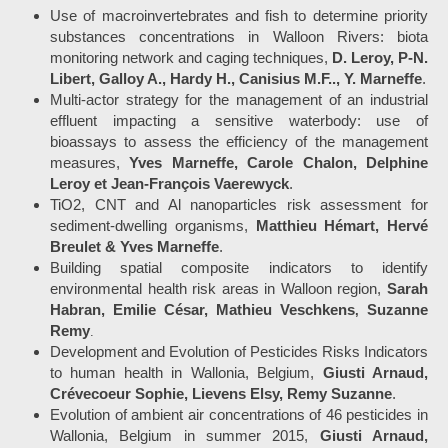
Use of macroinvertebrates and fish to determine priority
substances concentrations in Walloon Rivers: biota
monitoring network and caging techniques,
D. Leroy, P-N.
Libert, Galloy A., Hardy H., Canisius M.F.., Y. Marneffe
.
Multi-actor strategy for the management of an industrial
effluent impacting a sensitive waterbody: use of
bioassays to assess the efficiency of the management
measures,
Yves Marneffe, Carole Chalon, Delphine
Leroy et Jean-François Vaerewyck
.
TiO2, CNT and Al nanoparticles risk assessment for
sediment-dwelling organisms,
Matthieu Hémart, Hervé
Breulet & Yves Marneffe
.
Building spatial composite indicators to identify
environmental health risk areas in Walloon region,
Sarah
Habran, Emilie César, Mathieu Veschkens
Suzanne
,
Remy
.
Development and Evolution of Pesticides Risks Indicators
to human health in Wallonia, Belgium,
Giusti Arnaud,
Crévecoeur Sophie, Lievens Elsy, Remy Suzanne
.
Evolution of ambient air concentrations of 46 pesticides in
Wallonia, Belgium in summer 2015,
Giusti Arnaud,