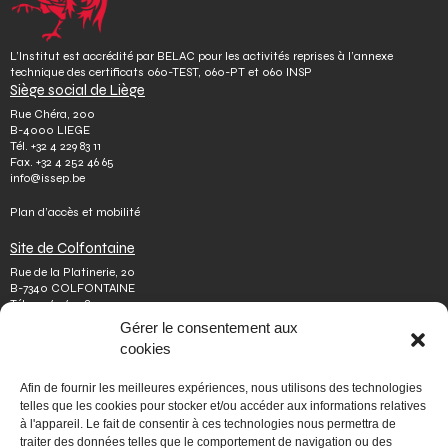
L’Institut est accrédité par BELAC pour les activités reprises à l’annexe
technique des certificats 060-TEST, 060-PT et 060 INSP
Siège social de Liège
Rue Chéra, 200
B-4000 LIEGE
Tél.
+32 4 229 83 11
Fax.
+32 4 252 46 65
info@issep.be
Plan d’accès et mobilité
Site de Colfontaine
Rue de la Platinerie, 20
B-7340 COLFONTAINE
Tél.
+32 65 610 813
Fax.
+32 65 610 808
Gérer le consentement aux
colfontaine@issep.be
cookies
ISSeP
Afin de fournir les meilleures expériences, nous utilisons des technologies
Qui sommes-nous
telles que les cookies pour stocker et/ou accéder aux informations relatives
Travailler chez nous
à l'appareil. Le fait de consentir à ces technologies nous permettra de
Effectuer un stage
traiter des données telles que le comportement de navigation ou des
Poser une question