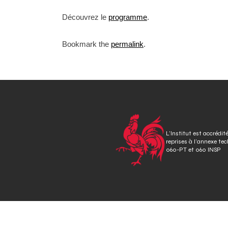
Découvrez le
programme
.
Bookmark the
permalink
.
P
o
s
t
L’Institut est accrédit
reprises à l’annexe te
n
060-PT et 060 INSP
a
v
i
g