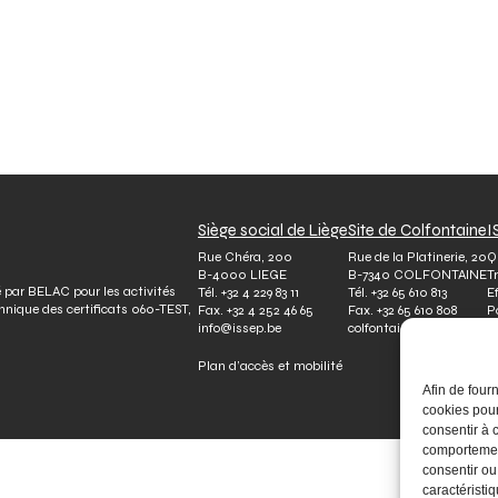
Siège social de Liège
Site de Colfontaine
I
Rue Chéra, 200
Rue de la Platinerie, 20
Q
B-4000 LIEGE
B-7340 COLFONTAINE
T
é par BELAC pour les activités
Tél.
+32 4 229 83 11
Tél.
+32 65 610 813
E
chnique des certificats 060-TEST,
Fax.
+32 4 252 46 65
Fax.
+32 65 610 808
P
info@issep.be
colfontaine@issep.be
Plan d’accès et mobilité
Afin de four
cookies pour
consentir à 
comportement
consentir ou
caractéristiq