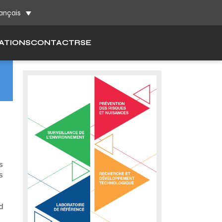
ch
ançais
ATIONS
CONTACT
RSE
s
s
d