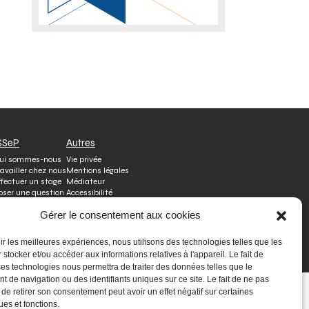
SSeP
Autres
ui sommes-nous
Vie privée
ravailler chez nous
Mentions légales
ffectuer un stage
Médiateur
oser une question
Accessibilité
Signaler une irrégularité
Gérer le consentement aux cookies
nir les meilleures expériences, nous utilisons des technologies telles que les
 stocker et/ou accéder aux informations relatives à l'appareil. Le fait de
ces technologies nous permettra de traiter des données telles que le
 de navigation ou des identifiants uniques sur ce site. Le fait de ne pas
 de retirer son consentement peut avoir un effet négatif sur certaines
ues et fonctions.