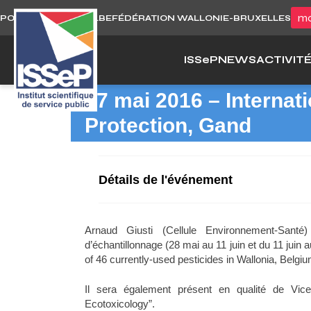
Skip
mo
PORTAIL WALLONIE.BE
FÉDÉRATION WALLONIE-BRUXELLES
to
content
ISS
e
P
NEWS
ACTIVIT
17 mai 2016 – Interna
Protection, Gand
Détails de l'événement
Arnaud Giusti (Cellule Environnement-Sant
d’échantillonnage (28 mai au 11 juin et du 11 jui
of 46 currently-used pesticides in Wallonia, Belgiu
Il sera également présent en qualité de Vic
Ecotoxicology”.