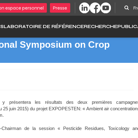
Sear
n espace personnel
Presse
Fr
ÉS
LABORATOIRE DE RÉFÉRENCE
RECHERCHE
PUBLIC
tional Symposium on Crop
é) y présentera les résultats des deux premières campagne
n au 25 juin 2015) du projet EXPOPESTEN: « Ambient air concentration
m.
e-Chairman de la session « Pesticide Residues, Toxicology an