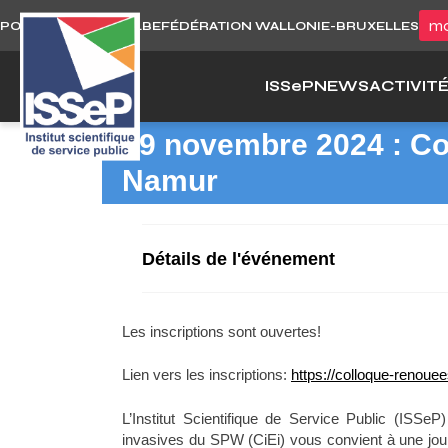
Skip
mo
PORTAIL WALLONIE.BE
FÉDÉRATION WALLONIE-BRUXELLES
to
content
ISS
e
P
NEWS
ACTIVIT
19 novembre 2024 : Co
Namur
Détails de l'événement
Les inscriptions sont ouvertes!
Lien vers les inscriptions:
https://colloque-renouee
L’Institut Scientifique de Service Public (ISSe
invasives du SPW (CiEi) vous convient à une jour