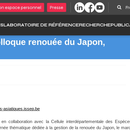
Sear
n espace personnel
Presse
Fr
ÉS
LABORATOIRE DE RÉFÉRENCE
RECHERCHE
PUBLIC
lloque renouée du Japon,
s-asiatiques.issep.be
P) en collaboration avec la Cellule interdépartementale des Espèce
née thématique dédiée à la gestion de la renouée du Japon, le mard