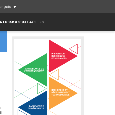
ch
ançais
ATIONS
CONTACT
RSE
s
i