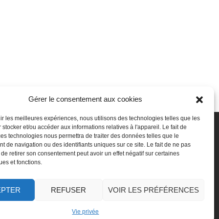
Gérer le consentement aux cookies
nir les meilleures expériences, nous utilisons des technologies telles que les
 stocker et/ou accéder aux informations relatives à l'appareil. Le fait de
SSeP
Autres
ces technologies nous permettra de traiter des données telles que le
 de navigation ou des identifiants uniques sur ce site. Le fait de ne pas
ui sommes-nous
Vie privée
 de retirer son consentement peut avoir un effet négatif sur certaines
ravailler chez nous
Mentions légales
ues et fonctions.
ffectuer un stage
Médiateur
oser une question
Accessibilité
Signaler une irrégularité
EPTER
REFUSER
VOIR LES PRÉFÉRENCES
Vie privée