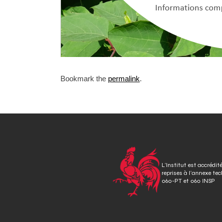
Bookmark the
permalink
.
P
o
s
t
L’Institut est accrédit
reprises à l’annexe te
n
060-PT et 060 INSP
a
v