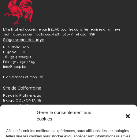
L’Institut est accrédité par BELAC pour les activités reprises à l’annexe
technique des certificats 060-TEST, 060-PT et 060 INSP
Siège social de Liège
Rue Chéra, 200
B-4000 LIEGE
Tél.
+32 4 229 83 11
Fax.
+32 4 252 46 65
info@issep.be
Plan d’accès et mobilité
Site de Colfontaine
Rue de la Platinerie, 20
B-7340 COLFONTAINE
Tél.
+32 65 610 813
Fax.
+32 65 610 808
Gérer le consentement aux
colfontaine@issep.be
cookies
ISSeP
Afin de fournir les meilleures expériences, nous utilisons des technologies
Qui sommes-nous
telles que les cookies pour stocker et/ou accéder aux informations relatives