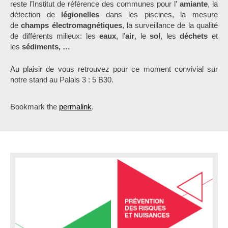
reste l’Institut de référence des communes pour l’
amiante
, la
détection de
légionelles
dans les piscines, la mesure
de
champs électromagnétiques
, la surveillance de la qualité
de différents milieux: les
eaux
, l’
air
, le
sol
, les
déchets
et
les
sédiments, …
Au plaisir de vous retrouvez pour ce moment convivial sur
notre stand au Palais 3 : 5 B30.
Bookmark the
permalink
.
P
o
s
t
n