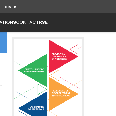
ch
ançais
ATIONS
CONTACT
RSE
e
é