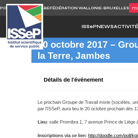
Skip
mo
PORTAIL WALLONIE.BE
FÉDÉRATION WALLONIE-BRUXELLES
to
content
ISS
e
P
NEWS
ACTIVIT
20 octobre 2017 – Grou
la Terre, Jambes
Détails de l'événement
Le prochain Groupe de Travail mixte (sociétés, un
par l’ISSeP, aura lieu le 20 octobre prochain dès 1
Lieu
: salle Promibra 1, 7 avenue Prince de Liège
Inscriptions via ce lien
:
http://doodle.com/poll