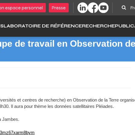
Sear
n espace personnel
Presse
Fr
ÉS
LABORATOIRE DE RÉFÉRENCE
RECHERCHE
PUBLIC
pe de travail en Observation d
iversités et centres de recherche) en Observation de la Terre organis
3h30. Il aura pour thème les données satellitaires Pléiades.
 à Jambes.
/kgi3mz67xarm8bym