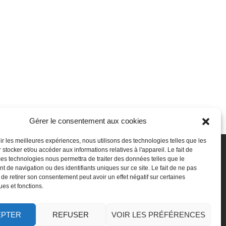
Gérer le consentement aux cookies
nir les meilleures expériences, nous utilisons des technologies telles que les
 stocker et/ou accéder aux informations relatives à l'appareil. Le fait de
SSeP
Autres
ces technologies nous permettra de traiter des données telles que le
 de navigation ou des identifiants uniques sur ce site. Le fait de ne pas
ui sommes-nous
Vie privée
 de retirer son consentement peut avoir un effet négatif sur certaines
ravailler chez nous
Mentions légales
ues et fonctions.
ffectuer un stage
Médiateur
oser une question
Accessibilité
Signaler une irrégularité
EPTER
REFUSER
VOIR LES PRÉFÉRENCES