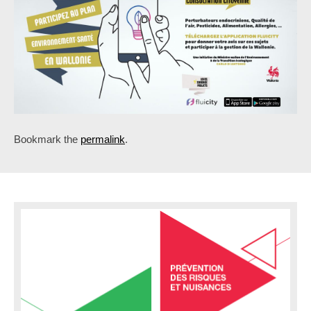
Bookmark the
permalink
.
P
o
s
t
n
a