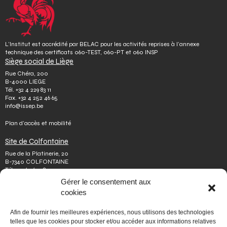
L’Institut est accrédité par BELAC pour les activités reprises à l’annexe
technique des certificats 060-TEST, 060-PT et 060 INSP
Siège social de Liège
Rue Chéra, 200
B-4000 LIEGE
Tél.
+32 4 229 83 11
Fax.
+32 4 252 46 65
info@issep.be
Plan d’accès et mobilité
Site de Colfontaine
Rue de la Platinerie, 20
B-7340 COLFONTAINE
Tél.
+32 65 610 813
Fax.
+32 65 610 808
Gérer le consentement aux
colfontaine@issep.be
cookies
ISSeP
Afin de fournir les meilleures expériences, nous utilisons des technologies
Qui sommes-nous
telles que les cookies pour stocker et/ou accéder aux informations relatives
Travailler chez nous