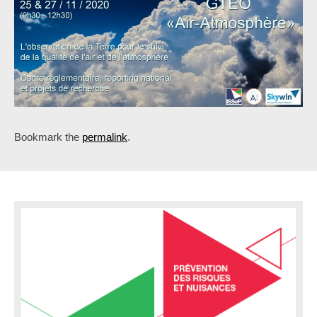
Bookmark the
permalink
.
P
o
s
t
n
a