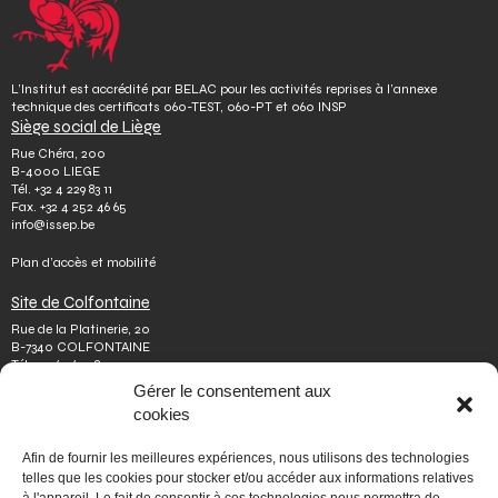
L’Institut est accrédité par BELAC pour les activités reprises à l’annexe
technique des certificats 060-TEST, 060-PT et 060 INSP
Siège social de Liège
Rue Chéra, 200
B-4000 LIEGE
Tél.
+32 4 229 83 11
Fax.
+32 4 252 46 65
info@issep.be
Plan d’accès et mobilité
Site de Colfontaine
Rue de la Platinerie, 20
B-7340 COLFONTAINE
Tél.
+32 65 610 813
Fax.
+32 65 610 808
Gérer le consentement aux
colfontaine@issep.be
cookies
ISSeP
Afin de fournir les meilleures expériences, nous utilisons des technologies
Qui sommes-nous
telles que les cookies pour stocker et/ou accéder aux informations relatives
Travailler chez nous