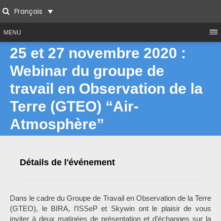
Skip
Français
to
Search
content
MENU
25 et 27 novembre 2020 :
Webinar du groupe de
travail en Observation de la
Terre (GTEO) “Air-
Atmosphère”
Détails de l'événement
Dans le cadre du Groupe de Travail en Observation de la Terre
(GTEO), le BIRA, l’ISSeP et Skywin ont le plaisir de vous
inviter à deux matinées de présentation et d’échanges sur la