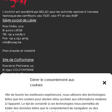
L’Institut est accrédité par BELAC pour les activités reprises à l’annexe
technique des certificats 060-TEST, 060-PT et 060 INSP
Siège social de Liège
Rue Chéra, 200
B-4000 LIEGE
Tél.
+32 4 229 83 11
Fax.
+32 4 252 46 65
info@issep.be
Plan d’accès et mobilité
Site de Colfontaine
Rue de la Platinerie, 20
B-7340 COLFONTAINE
Tél.
+32 65 610 813
Fax.
+32 65 610 808
Gérer le consentement aux
colfontaine@issep.be
cookies
ISSeP
Afin de fournir les meilleures expériences, nous utilisons des technologies
Qui sommes-nous
telles que les cookies pour stocker et/ou accéder aux informations relatives
Travailler chez nous
à l'appareil. Le fait de consentir à ces technologies nous permettra de
Effectuer un stage
traiter des données telles que le comportement de navigation ou des
Poser une question