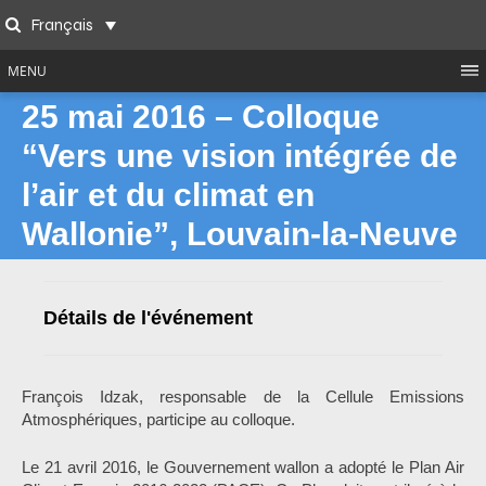
Skip
Français
to
Search
content
MENU
25 mai 2016 – Colloque
“Vers une vision intégrée de
l’air et du climat en
Wallonie”, Louvain-la-Neuve
Détails de l'événement
François Idzak, responsable de la Cellule Emissions
Atmosphériques, participe au colloque.
Le 21 avril 2016, le Gouvernement wallon a adopté le Plan Air