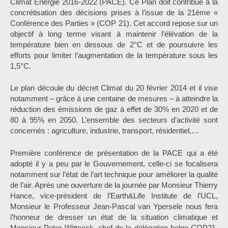
Climat Energie 2016-2022 (PACE). Ce Plan doit contribué à la
concrétisation des décisions prises à l’issue de la 21ème «
Conférence des Parties » (COP 21). Cet accord repose sur un
objectif à long terme visant à maintenir l’élévation de la
température bien en dessous de 2°C et de poursuivre les
efforts pour limiter l’augmentation de la température sous les
1,5°C.
Le plan découle du décret Climat du 20 février 2014 et il vise
notamment – grâce à une centaine de mesures – à atteindre la
réduction des émissions de gaz à effet de 30% en 2020 et de
80 à 95% en 2050. L’ensemble des secteurs d’activité sont
concernés : agriculture, industrie, transport, résidentiel,…
Première conférence de présentation de la PACE qui a été
adopté il y a peu par le Gouvernement, celle-ci se focalisera
notamment sur l’état de l’art technique pour améliorer la qualité
de l’air. Après une ouverture de la journée par Monsieur Thierry
Hance, vice-président de l’Earth&Life Institute de l’UCL,
Monsieur le Professeur Jean-Pascal van Ypersele nous fera
l’honneur de dresser un état de la situation climatique et
Monsieur Peter Wittoeck, chef de la délégation belge COP21,