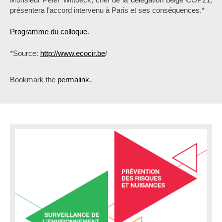
présentera l’accord intervenu à Paris et ses conséquences.*
Programme du colloque
.
*Source:
http://www.ecocir.be
/
Bookmark the
permalink
.
P
o
s
t
n
a
v