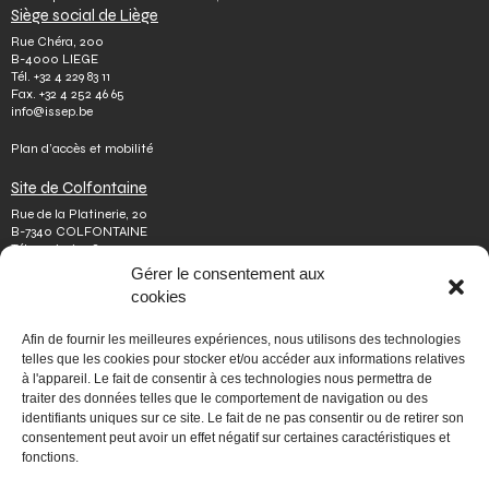
Siège social de Liège
Rue Chéra, 200
B-4000 LIEGE
Tél.
+32 4 229 83 11
Fax.
+32 4 252 46 65
info@issep.be
Plan d’accès et mobilité
Site de Colfontaine
Rue de la Platinerie, 20
B-7340 COLFONTAINE
Tél.
+32 65 610 813
Fax.
+32 65 610 808
Gérer le consentement aux
colfontaine@issep.be
cookies
ISSeP
Afin de fournir les meilleures expériences, nous utilisons des technologies
Qui sommes-nous
telles que les cookies pour stocker et/ou accéder aux informations relatives
Travailler chez nous
à l'appareil. Le fait de consentir à ces technologies nous permettra de
Effectuer un stage
traiter des données telles que le comportement de navigation ou des
Poser une question
identifiants uniques sur ce site. Le fait de ne pas consentir ou de retirer son
Autres
consentement peut avoir un effet négatif sur certaines caractéristiques et
Vie privée
fonctions.
Mentions légales
Médiateur