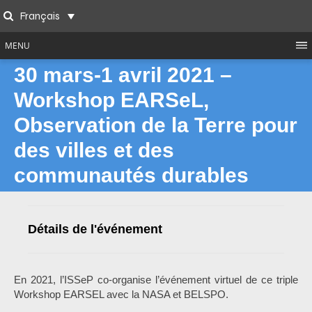
Skip
Français
to
Search
content
MENU
30 mars-1 avril 2021 –
Workshop EARSeL,
Observation de la Terre pour
des villes et des
communautés durables
Détails de l'événement
En 2021, l’ISSeP co-organise l’événement virtuel de ce triple
Workshop EARSEL avec la NASA et BELSPO.