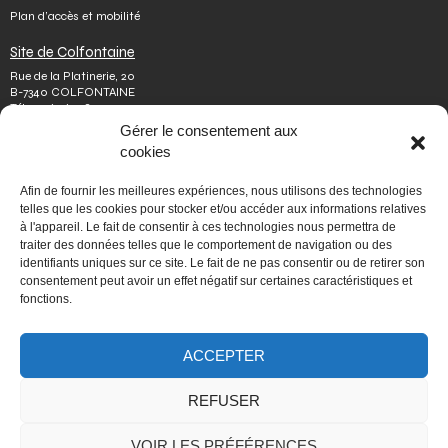
Plan d’accès et mobilité
Site de Colfontaine
Rue de la Platinerie, 20
B-7340 COLFONTAINE
Tél.
+32 65 610 813
Fax.
+32 65 610 808
Gérer le consentement aux
colfontaine@issep.be
cookies
ISSeP
Afin de fournir les meilleures expériences, nous utilisons des technologies
Qui sommes-nous
telles que les cookies pour stocker et/ou accéder aux informations relatives
Travailler chez nous
à l'appareil. Le fait de consentir à ces technologies nous permettra de
Effectuer un stage
traiter des données telles que le comportement de navigation ou des
Poser une question
identifiants uniques sur ce site. Le fait de ne pas consentir ou de retirer son
Autres
consentement peut avoir un effet négatif sur certaines caractéristiques et
Vie privée
fonctions.
Mentions légales
Médiateur
Accessibilité
ACCEPTER
Signaler une irrégularité
REFUSER
PORTAIL WALLONIE.BE
VOIR LES PRÉFÉRENCES
Fédération Wallonie-Bruxelles