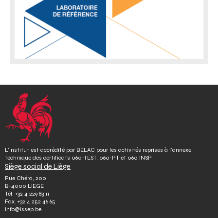
o
n
L’Institut est accrédité par BELAC pour les activités reprises à l’annexe
technique des certificats 060-TEST, 060-PT et 060 INSP
Siège social de Liège
Rue Chéra, 200
B-4000 LIEGE
Tél.
+32 4 229 83 11
Fax.
+32 4 252 46 65
info@issep.be