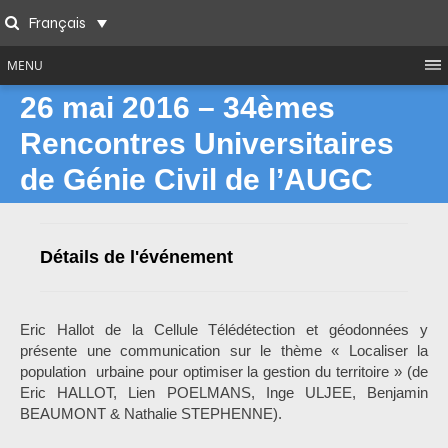
Skip
Français
to
Search
content
MENU
26 mai 2016 – 34èmes
Rencontres Universitaires
de Génie Civil de l’AUGC
Détails de l'événement
Eric Hallot de la Cellule Télédétection et géodonnées y
présente une communication sur le thème « Localiser la
population urbaine pour optimiser la gestion du territoire » (de
Eric HALLOT, Lien POELMANS, Inge ULJEE, Benjamin
BEAUMONT & Nathalie STEPHENNE).