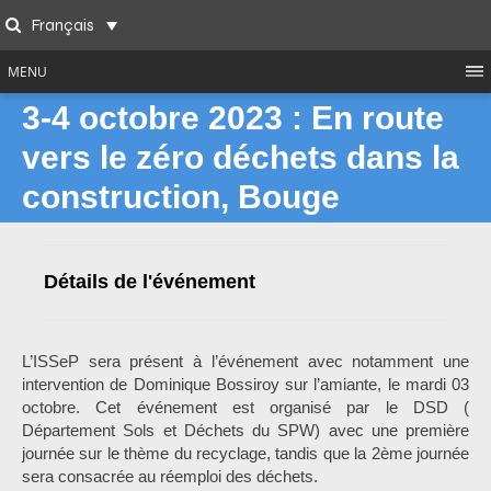
Skip
Français
to
Search
content
MENU
3-4 octobre 2023 : En route
vers le zéro déchets dans la
construction, Bouge
Détails de l'événement
L’ISSeP sera présent à l’événement avec notamment une
intervention de Dominique Bossiroy sur l’amiante, le mardi 03
octobre. Cet événement est organisé par le DSD (
Département Sols et Déchets du SPW) avec une première
journée sur le thème du recyclage, tandis que la 2ème journée
sera consacrée au réemploi des déchets.