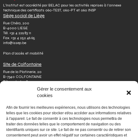
L’Institut est accrédité par BELAC pour les activités reprises à l’annexe
technique des certificats 060-TEST, 060-PT et 060 INSP
Siège social de Liège
Rue Chéra, 200
B-4000 LIEGE
Tél.
+32 4 229 83 11
Fax.
+32 4 252 46 65
info@issep.be
Plan d’accès et mobilité
Site de Colfontaine
Rue de la Platinerie, 20
B-7340 COLFONTAINE
Tél.
+32 65 610 813
Fax.
+32 65 610 808
Gérer le consentement aux
colfontaine@issep.be
cookies
ISSeP
Afin de fournir les meilleures expériences, nous utilisons des technologies
Qui sommes-nous
telles que les cookies pour stocker et/ou accéder aux informations relatives
Travailler chez nous
à l'appareil. Le fait de consentir à ces technologies nous permettra de
Effectuer un stage
traiter des données telles que le comportement de navigation ou des
Poser une question
identifiants uniques sur ce site. Le fait de ne pas consentir ou de retirer son
Autres
consentement peut avoir un effet négatif sur certaines caractéristiques et
Vie privée