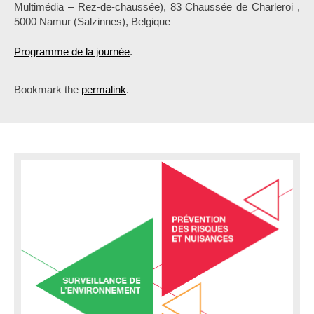
Multimédia – Rez-de-chaussée), 83 Chaussée de Charleroi ,
5000 Namur (Salzinnes), Belgique
Programme de la journée
.
Bookmark the
permalink
.
P
o
s
t
n
a
v
i