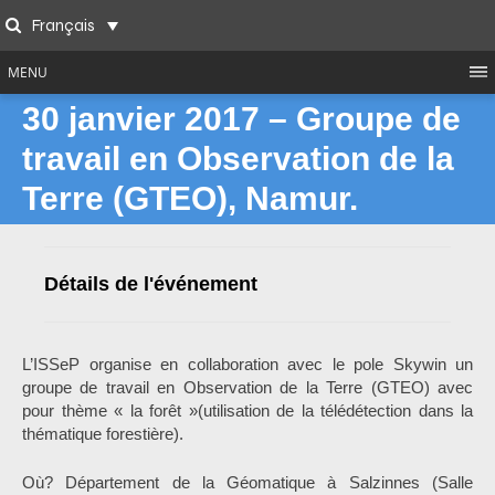
Skip
Français
to
Search
content
MENU
30 janvier 2017 – Groupe de
travail en Observation de la
Terre (GTEO), Namur.
Détails de l'événement
L’ISSeP organise en collaboration avec le pole Skywin un
groupe de travail en Observation de la Terre (GTEO) avec
pour thème « la forêt »(utilisation de la télédétection dans la
thématique forestière).
Où? Département de la Géomatique à Salzinnes (Salle