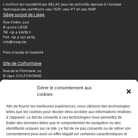
L’Institut est accrédité par BELAC pour les activités reprises à l’annexe
technique des certificats 060-TEST, 060-PT et 060 INSP
Siège social de Liège
Rue Chéra, 200
B-4000 LIEGE
Tél.
+32 4 229 83 11
Fax.
+32 4 252 46 65
info@issep.be
Plan d’accès et mobilité
Site de Colfontaine
Rue de la Platinerie, 20
B-7340 COLFONTAINE
Tél.
+32 65 610 813
Fax.
+32 65 610 808
Gérer le consentement aux
colfontaine@issep.be
cookies
ISSeP
Afin de fournir les meilleures expériences, nous utilisons des technologies
Qui sommes-nous
telles que les cookies pour stocker et/ou accéder aux informations relatives
Travailler chez nous
à l'appareil. Le fait de consentir à ces technologies nous permettra de
Effectuer un stage
traiter des données telles que le comportement de navigation ou des
Poser une question
identifiants uniques sur ce site. Le fait de ne pas consentir ou de retirer son
Autres
consentement peut avoir un effet négatif sur certaines caractéristiques et
Vie privée