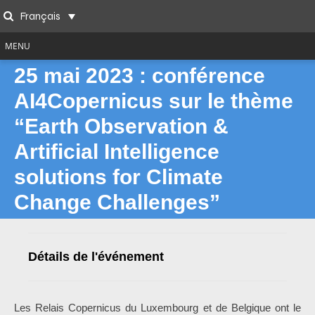
Skip
Français
to
Search
content
MENU
25 mai 2023 : conférence
AI4Copernicus sur le thème
“Earth Observation &
Artificial Intelligence
solutions for Climate
Change Challenges”
Détails de l'événement
Les Relais Copernicus du Luxembourg et de Belgique ont le