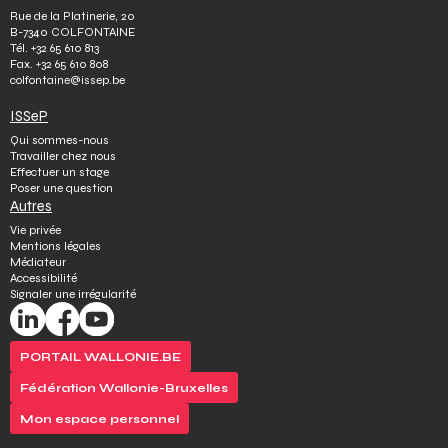
Rue de la Platinerie, 20
B-7340 COLFONTAINE
Tél.
+32 65 610 813
Fax.
+32 65 610 808
colfontaine@issep.be
ISSeP
Qui sommes-nous
Travailler chez nous
Effectuer un stage
Poser une question
Autres
Vie privée
Mentions légales
Médiateur
Accessibilité
Signaler une irrégularité
PORTAIL WALLONIE.BE
Fédération Wallonie-Bruxelles
Mon espace personnel