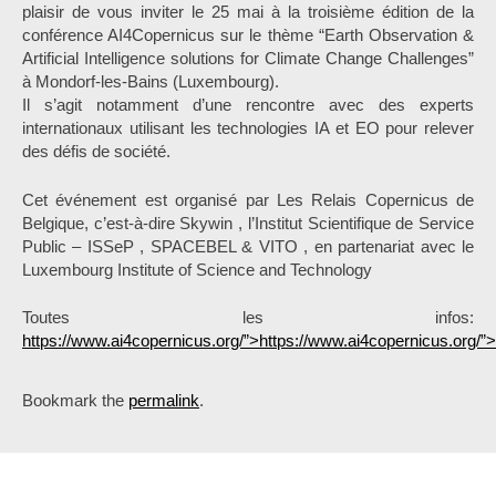
plaisir de vous inviter le 25 mai à la troisième édition de la
conférence AI4Copernicus sur le thème “Earth Observation &
Artificial Intelligence solutions for Climate Change Challenges”
à Mondorf-les-Bains (Luxembourg).
Il s’agit notamment d’une rencontre avec des experts
internationaux utilisant les technologies IA et EO pour relever
des défis de société.
Cet événement est organisé par Les Relais Copernicus de
Belgique, c’est-à-dire Skywin , l’Institut Scientifique de Service
Public – ISSeP , SPACEBEL & VITO , en partenariat avec le
Luxembourg Institute of Science and Technology
Toutes les infos:
https://www.ai4copernicus.org/”>https://www.ai4copernicus.org/”>
Bookmark the
permalink
.
P