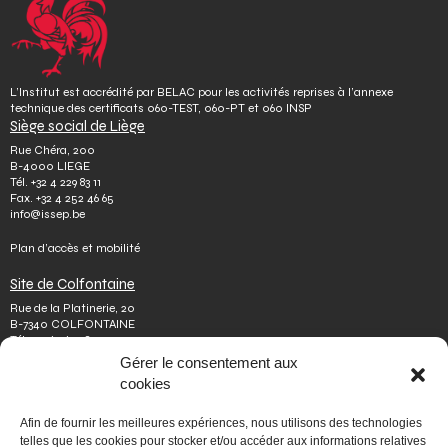
L’Institut est accrédité par BELAC pour les activités reprises à l’annexe
technique des certificats 060-TEST, 060-PT et 060 INSP
Siège social de Liège
Rue Chéra, 200
B-4000 LIEGE
Tél.
+32 4 229 83 11
Fax.
+32 4 252 46 65
info@issep.be
Plan d’accès et mobilité
Site de Colfontaine
Rue de la Platinerie, 20
B-7340 COLFONTAINE
Tél.
+32 65 610 813
Fax.
+32 65 610 808
Gérer le consentement aux
colfontaine@issep.be
cookies
ISSeP
Afin de fournir les meilleures expériences, nous utilisons des technologies
Qui sommes-nous
telles que les cookies pour stocker et/ou accéder aux informations relatives
Travailler chez nous