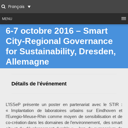
Skip
Français
to
Search
content
MENU
6-7 octobre 2016 – Smart
City-Regional Governance
for Sustainability, Dresden,
Allemagne
Détails de l'événement
L’ISSeP présente un poster en partenariat avec le STIR :
« Implantation de laboratoires urbains sur Eindhoven et
l’Euregio-Meuse-Rhin comme moyen de sensibilisation et de
co-création dans les domaines de l’environnement, des smart