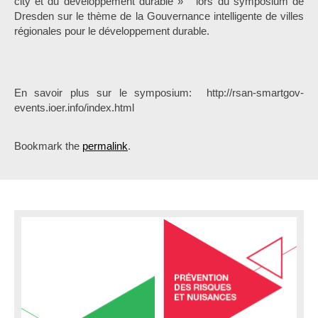
city et du développement durable » lors du symposium de
Dresden sur le thème de la Gouvernance intelligente de villes
régionales pour le développement durable.
En savoir plus sur le symposium: http://rsan-smartgov-
events.ioer.info/index.html
Bookmark the
permalink
.
P
o
s
t
n
a