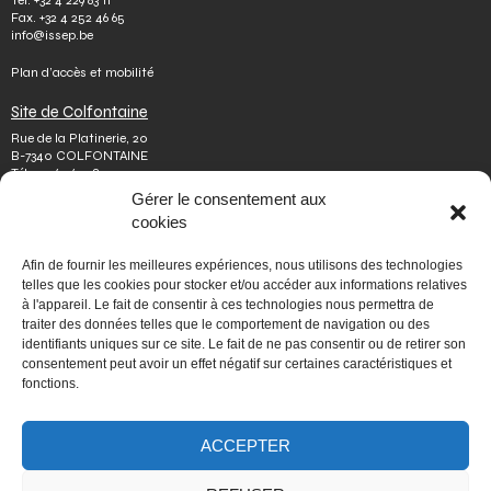
Tél.
+32 4 229 83 11
Fax.
+32 4 252 46 65
info@issep.be
Plan d’accès et mobilité
Site de Colfontaine
Rue de la Platinerie, 20
B-7340 COLFONTAINE
Tél.
+32 65 610 813
Fax.
+32 65 610 808
Gérer le consentement aux
colfontaine@issep.be
cookies
ISSeP
Afin de fournir les meilleures expériences, nous utilisons des technologies
Qui sommes-nous
telles que les cookies pour stocker et/ou accéder aux informations relatives
Travailler chez nous
à l'appareil. Le fait de consentir à ces technologies nous permettra de
Effectuer un stage
traiter des données telles que le comportement de navigation ou des
Poser une question
identifiants uniques sur ce site. Le fait de ne pas consentir ou de retirer son
Autres
consentement peut avoir un effet négatif sur certaines caractéristiques et
Vie privée
fonctions.
Mentions légales
Médiateur
Accessibilité
Signaler une irrégularité
ACCEPTER