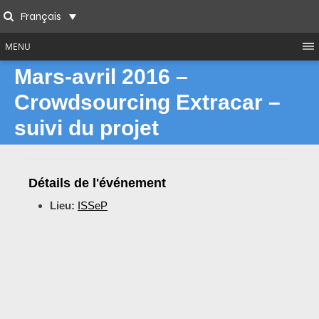
Skip
Français
to
Search
content
MENU
Mars-avril 2016 –
Crowdsourcing Extracar –
suivi du projet
Détails de l'événement
Lieu:
ISSeP