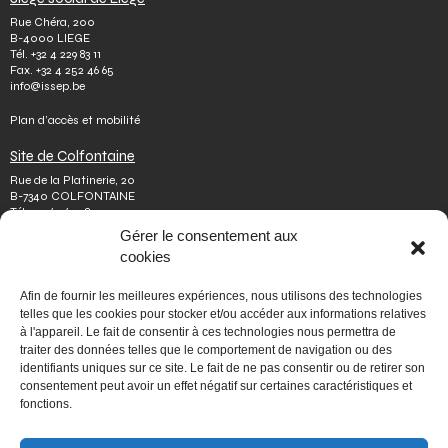
Rue Chéra, 200
B-4000 LIEGE
Tél.
+32 4 229 83 11
Fax.
+32 4 252 46 65
info@issep.be
Plan d’accès et mobilité
Site de Colfontaine
Rue de la Platinerie, 20
B-7340 COLFONTAINE
Tél.
+32 65 610 813
Fax.
+32 65 610 808
Gérer le consentement aux
colfontaine@issep.be
cookies
ISSeP
Afin de fournir les meilleures expériences, nous utilisons des technologies
Qui sommes-nous
telles que les cookies pour stocker et/ou accéder aux informations relatives
Travailler chez nous
à l'appareil. Le fait de consentir à ces technologies nous permettra de
Effectuer un stage
traiter des données telles que le comportement de navigation ou des
Poser une question
identifiants uniques sur ce site. Le fait de ne pas consentir ou de retirer son
Autres
consentement peut avoir un effet négatif sur certaines caractéristiques et
Vie privée
fonctions.
Mentions légales
Médiateur
Accessibilité