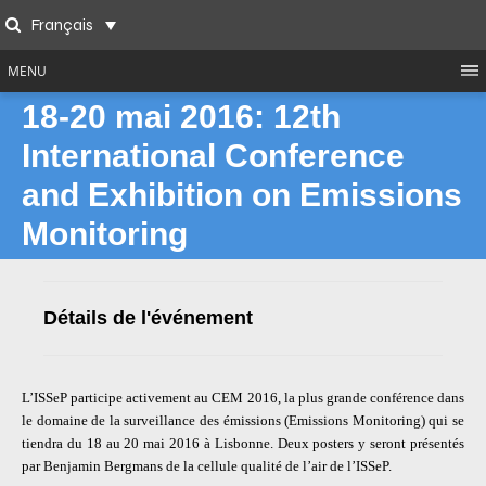
Skip
Français
to
Search
content
MENU
18-20 mai 2016: 12th
International Conference
and Exhibition on Emissions
Monitoring
Détails de l'événement
L’ISSeP participe activement au CEM 2016, la plus grande conférence dans
le domaine de la surveillance des émissions (Emissions Monitoring) qui se
tiendra du 18 au 20 mai 2016 à Lisbonne. Deux posters y seront présentés
par Benjamin Bergmans de la cellule qualité de l’air de l’ISSeP.