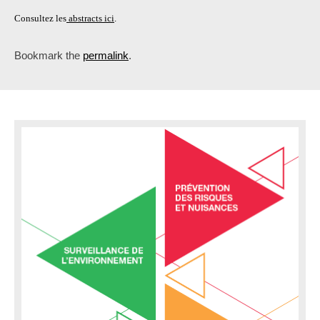
Consultez les
abstracts ici
.
Bookmark the
permalink
.
P
o
s
t
n
a
v
i
g