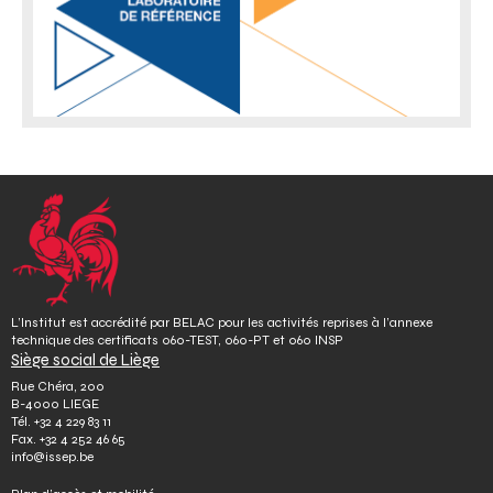
o
n
L’Institut est accrédité par BELAC pour les activités reprises à l’annexe
technique des certificats 060-TEST, 060-PT et 060 INSP
Siège social de Liège
Rue Chéra, 200
B-4000 LIEGE
Tél.
+32 4 229 83 11
Fax.
+32 4 252 46 65
info@issep.be