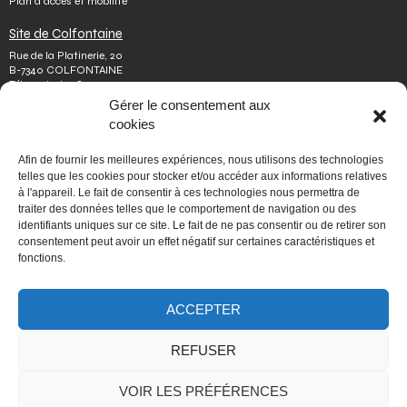
Plan d’accès et mobilité
Site de Colfontaine
Rue de la Platinerie, 20
B-7340 COLFONTAINE
Tél.
+32 65 610 813
Fax.
+32 65 610 808
Gérer le consentement aux
colfontaine@issep.be
cookies
ISSeP
Afin de fournir les meilleures expériences, nous utilisons des technologies
Qui sommes-nous
telles que les cookies pour stocker et/ou accéder aux informations relatives
Travailler chez nous
à l'appareil. Le fait de consentir à ces technologies nous permettra de
Effectuer un stage
traiter des données telles que le comportement de navigation ou des
Poser une question
identifiants uniques sur ce site. Le fait de ne pas consentir ou de retirer son
Autres
consentement peut avoir un effet négatif sur certaines caractéristiques et
Vie privée
fonctions.
Mentions légales
Médiateur
Accessibilité
ACCEPTER
Signaler une irrégularité
REFUSER
PORTAIL WALLONIE.BE
VOIR LES PRÉFÉRENCES
Fédération Wallonie-Bruxelles