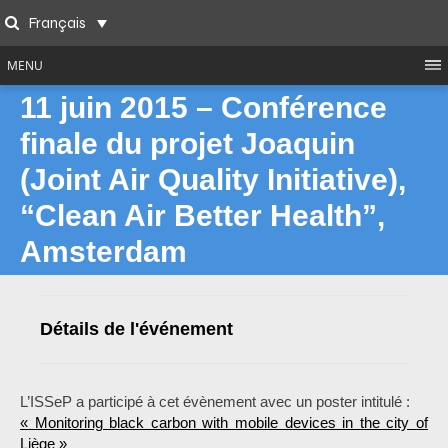
Skip
Français
to
Search
content
MENU
11 juin 2015 – Conférence
finale du projet Joaquin
(Joint Air Quality Initiative),
“Clean Air Better Health”,
Amsterdam
Détails de l'événement
L’ISSeP a participé à cet évènement avec un poster intitulé :
« Monitoring black carbon with mobile devices in the city of
Liège »