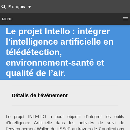
Skip
Français
to
Search
content
MENU
Le projet Intello : intégrer
l’intelligence artificielle en
télédétection,
environnement-santé et
qualité de l’air.
Détails de l'événement
Le projet INTELLO a pour objectif d’intégrer les outils
d’Intelligence Artificielle dans les activités de suivi de
l’environnement Wallon de l’ISSeP au travers de 7 applications