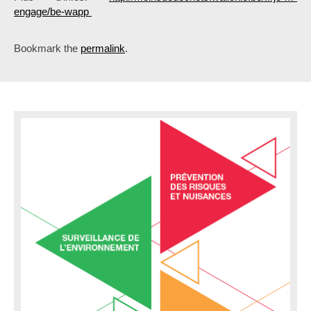
engage/be-wapp
Bookmark the
permalink
.
P
o
s
t
n
a
v
i
g