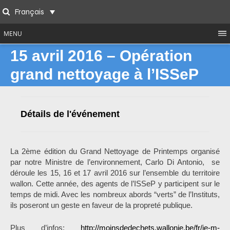
Skip
Français
to
Search
content
MENU
15 avril 2016 – Opération
grand nettoyage à l’ISSeP
Détails de l'événement
La 2ème édition du Grand Nettoyage de Printemps organisé
par notre Ministre de l’environnement, Carlo Di Antonio, se
déroule les 15, 16 et 17 avril 2016 sur l’ensemble du territoire
wallon. Cette année, des agents de l’ISSeP y participent sur le
temps de midi. Avec les nombreux abords “verts” de l’Instituts,
ils poseront un geste en faveur de la propreté publique.
Plus d’infos:
http://moinsdedechets.wallonie.be/fr/je-m-