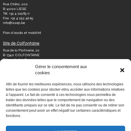
Rue Chéra, 200
B-4000 LIEGE
Tél.
+32 4 229 83 11
Fax.
+32 4 252 46 65
info@issep.be
Plan d’accès et mobilité
Site de Colfontaine
Rue de la Platinerie, 20
B-7340 COLFONTAINE
Tél.
+32 65 610 813
Fax.
+32 65 610 808
Gérer le consentement aux
colfontaine@issep.be
cookies
ISSeP
Afin de fournir les meilleures expériences, nous utilisons des technologies
Qui sommes-nous
telles que les cookies pour stocker et/ou accéder aux informations relatives
Travailler chez nous
à l'appareil. Le fait de consentir à ces technologies nous permettra de
Effectuer un stage
traiter des données telles que le comportement de navigation ou des
Poser une question
identifiants uniques sur ce site. Le fait de ne pas consentir ou de retirer son
Autres
consentement peut avoir un effet négatif sur certaines caractéristiques et
Vie privée
fonctions.
Mentions légales
Médiateur
Accessibilité